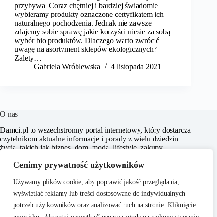
przybywa. Coraz chętniej i bardziej świadomie
wybieramy produkty oznaczone certyfikatem ich
naturalnego pochodzenia. Jednak nie zawsze
zdajemy sobie sprawę jakie korzyści niesie za sobą
wybór bio produktów. Dlaczego warto zwrócić
uwagę na asortyment sklepów ekologicznych?
Zalety…
Gabriela Wróblewska
4 listopada 2021
O nas
​Damci.pl to wszechstronny portal internetowy, który dostarcza
czytelnikom aktualne informacje i porady z wielu dziedzin
życia, takich jak biznes, dom, moda, lifestyle, zakupy,
zdrowie, edukacja, prawo, sport i świat. Naszym celem jest
Cenimy prywatność użytkowników
wspieranie użytkowników w podejmowaniu świadomych
decyzji oraz inspirowanie ich do działania.
Używamy plików cookie, aby poprawić jakość przeglądania,
wyświetlać reklamy lub treści dostosowane do indywidualnych
potrzeb użytkowników oraz analizować ruch na stronie. Kliknięcie
przycisku „Akceptuj wszystkie” oznacza zgodę na wykorzystywanie