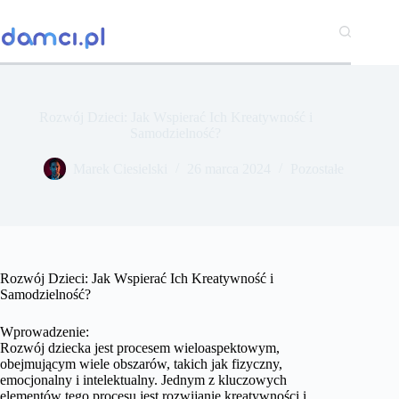
Przejdź
do
treści
Rozwój Dzieci: Jak Wspierać Ich Kreatywność i
Samodzielność?
Marek Ciesielski
26 marca 2024
Pozostałe
Rozwój Dzieci: Jak Wspierać Ich Kreatywność i
Samodzielność?
Wprowadzenie:
Rozwój dziecka jest procesem wieloaspektowym,
obejmującym wiele obszarów, takich jak fizyczny,
emocjonalny i intelektualny. Jednym z kluczowych
elementów tego procesu jest rozwijanie kreatywności i