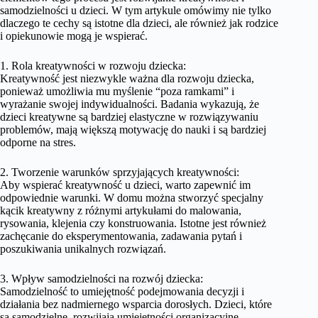
samodzielności u dzieci. W tym artykule omówimy nie tylko
dlaczego te cechy są istotne dla dzieci, ale również jak rodzice
i opiekunowie mogą je wspierać.
1. Rola kreatywności w rozwoju dziecka:
Kreatywność jest niezwykle ważna dla rozwoju dziecka,
ponieważ umożliwia mu myślenie “poza ramkami” i
wyrażanie swojej indywidualności. Badania wykazują, że
dzieci kreatywne są bardziej elastyczne w rozwiązywaniu
problemów, mają większą motywację do nauki i są bardziej
odporne na stres.
2. Tworzenie warunków sprzyjających kreatywności:
Aby wspierać kreatywność u dzieci, warto zapewnić im
odpowiednie warunki. W domu można stworzyć specjalny
kącik kreatywny z różnymi artykułami do malowania,
rysowania, klejenia czy konstruowania. Istotne jest również
zachęcanie do eksperymentowania, zadawania pytań i
poszukiwania unikalnych rozwiązań.
3. Wpływ samodzielności na rozwój dziecka:
Samodzielność to umiejętność podejmowania decyzji i
działania bez nadmiernego wsparcia dorosłych. Dzieci, które
są samodzielne, rozwijają umiejętności organizacyjne,