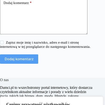
Dodaj komentarz
*
Zapisz moje imię i nazwisko, adres e-mail i stronę
internetową w tej przeglądarce do następnego komentowania.
Dodaj komentarz
O nas
​Damci.pl to wszechstronny portal internetowy, który dostarcza
czytelnikom aktualne informacje i porady z wielu dziedzin
życia, takich jak biznes, dom, moda, lifestyle, zakupy,
zdrowie, edukacja, prawo, sport i świat. Naszym celem jest
Cenimy prywatność użytkowników
wspieranie użytkowników w podejmowaniu świadomych