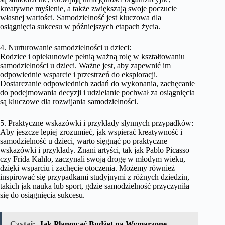
kreatywne myślenie, a także zwiększają swoje poczucie
własnej wartości. Samodzielność jest kluczowa dla
osiągnięcia sukcesu w późniejszych etapach życia.
4. Nurturowanie samodzielności u dzieci:
Rodzice i opiekunowie pełnią ważną rolę w kształtowaniu
samodzielności u dzieci. Ważne jest, aby zapewnić im
odpowiednie wsparcie i przestrzeń do eksploracji.
Dostarczanie odpowiednich zadań do wykonania, zachęcanie
do podejmowania decyzji i udzielanie pochwał za osiągnięcia
są kluczowe dla rozwijania samodzielności.
5. Praktyczne wskazówki i przykłady słynnych przypadków:
Aby jeszcze lepiej zrozumieć, jak wspierać kreatywność i
samodzielność u dzieci, warto sięgnąć po praktyczne
wskazówki i przykłady. Znani artyści, tak jak Pablo Picasso
czy Frida Kahlo, zaczynali swoją drogę w młodym wieku,
dzięki wsparciu i zachęcie otoczenia. Możemy również
inspirować się przypadkami studyjnymi z różnych dziedzin,
takich jak nauka lub sport, gdzie samodzielność przyczyniła
się do osiągnięcia sukcesu.
Czytaj:
Jak Planować Budżet na Wymarzone