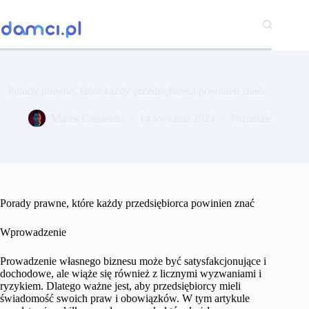
Przejdź
do
treści
Porady prawne, które każdy przedsiębiorca powinien znać.
Marek Ciesielski
14 kwietnia 2024
Pozostałe
Porady prawne, które każdy przedsiębiorca powinien znać
Wprowadzenie
Prowadzenie własnego biznesu może być satysfakcjonujące i
dochodowe, ale wiąże się również z licznymi wyzwaniami i
ryzykiem. Dlatego ważne jest, aby przedsiębiorcy mieli
świadomość swoich praw i obowiązków. W tym artykule