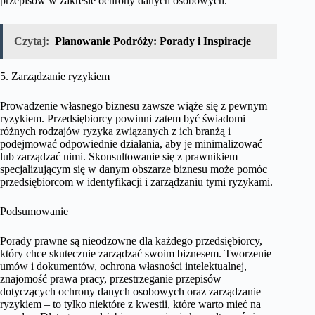
przepisów w zakresie ochrony danych osobowych.
Czytaj:
Planowanie Podróży: Porady i Inspiracje
5. Zarządzanie ryzykiem
Prowadzenie własnego biznesu zawsze wiąże się z pewnym
ryzykiem. Przedsiębiorcy powinni zatem być świadomi
różnych rodzajów ryzyka związanych z ich branżą i
podejmować odpowiednie działania, aby je minimalizować
lub zarządzać nimi. Skonsultowanie się z prawnikiem
specjalizującym się w danym obszarze biznesu może pomóc
przedsiębiorcom w identyfikacji i zarządzaniu tymi ryzykami.
Podsumowanie
Porady prawne są nieodzowne dla każdego przedsiębiorcy,
który chce skutecznie zarządzać swoim biznesem. Tworzenie
umów i dokumentów, ochrona własności intelektualnej,
znajomość prawa pracy, przestrzeganie przepisów
dotyczących ochrony danych osobowych oraz zarządzanie
ryzykiem – to tylko niektóre z kwestii, które warto mieć na