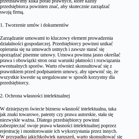
przedstawimy kilka porad prawnych, które każdy
przedsiębiorca powinien znać, aby skutecznie zarządzać
swoją firmą.
1. Tworzenie umów i dokumentów
Zarządzanie umowami to kluczowy element prowadzenia
działalności gospodarczej. Przedsiębiorcy powinni unikać
opierania się na umowach ustnych i zawsze starać się
sporządzać pisemne umowy. Umowa powinna jasno określać
prawa i obowiązki stron oraz warunki płatności i rozwiązania
ewentualnych sporów. Warto również skonsultować się z
prawnikiem przed podpisaniem umowy, aby upewnić się, że
wszystkie kwestie są uregulowane w sposób korzystny dla
przedsiębiorcy.
2. Ochrona własności intelektualnej
W dzisiejszym świecie biznesu własność intelektualna, taka
jak znaki towarowe, patenty czy prawa autorskie, stała się
niezwykle ważna. Dlatego przedsiębiorcy powinni
zabezpieczać swoje prawa własności intelektualnej poprzez
rejestrację i monitorowanie ich wykorzystania przez innych.
W przypadku jakichkolwiek naruszeń, warto skonsultować się