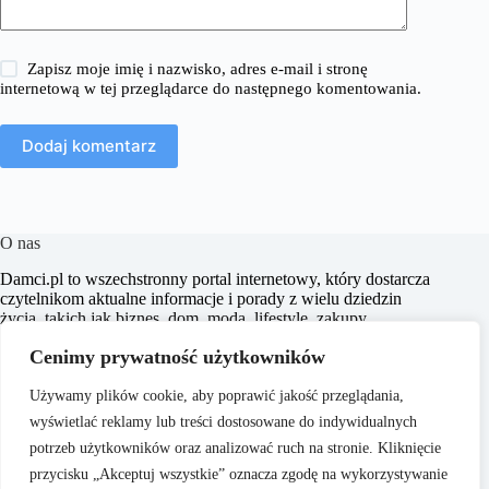
Zapisz moje imię i nazwisko, adres e-mail i stronę
internetową w tej przeglądarce do następnego komentowania.
Dodaj komentarz
O nas
​Damci.pl to wszechstronny portal internetowy, który dostarcza
czytelnikom aktualne informacje i porady z wielu dziedzin
życia, takich jak biznes, dom, moda, lifestyle, zakupy,
zdrowie, edukacja, prawo, sport i świat. Naszym celem jest
Cenimy prywatność użytkowników
wspieranie użytkowników w podejmowaniu świadomych
decyzji oraz inspirowanie ich do działania.
Używamy plików cookie, aby poprawić jakość przeglądania,
wyświetlać reklamy lub treści dostosowane do indywidualnych
potrzeb użytkowników oraz analizować ruch na stronie. Kliknięcie
przycisku „Akceptuj wszystkie” oznacza zgodę na wykorzystywanie