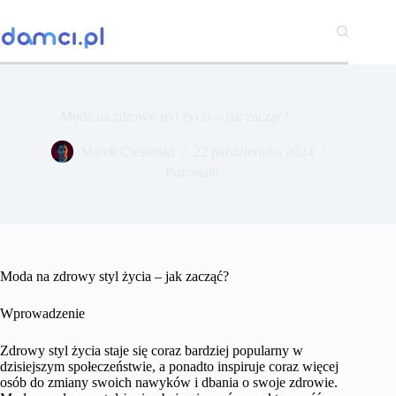
Przejdź
do
treści
Moda na zdrowy styl życia – jak zacząć?
Marek Ciesielski
22 października 2024
Pozostałe
Moda na zdrowy styl życia – jak zacząć?
Wprowadzenie
Zdrowy styl życia staje się coraz bardziej popularny w
dzisiejszym społeczeństwie, a ponadto inspiruje coraz więcej
osób do zmiany swoich nawyków i dbania o swoje zdrowie.