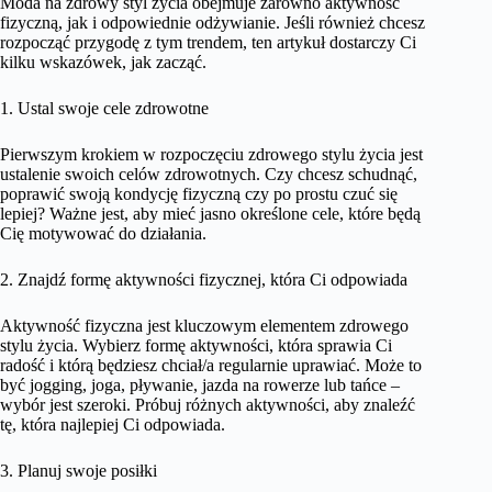
Moda na zdrowy styl życia obejmuje zarówno aktywność
fizyczną, jak i odpowiednie odżywianie. Jeśli również chcesz
rozpocząć przygodę z tym trendem, ten artykuł dostarczy Ci
kilku wskazówek, jak zacząć.
1. Ustal swoje cele zdrowotne
Pierwszym krokiem w rozpoczęciu zdrowego stylu życia jest
ustalenie swoich celów zdrowotnych. Czy chcesz schudnąć,
poprawić swoją kondycję fizyczną czy po prostu czuć się
lepiej? Ważne jest, aby mieć jasno określone cele, które będą
Cię motywować do działania.
2. Znajdź formę aktywności fizycznej, która Ci odpowiada
Aktywność fizyczna jest kluczowym elementem zdrowego
stylu życia. Wybierz formę aktywności, która sprawia Ci
radość i którą będziesz chciał/a regularnie uprawiać. Może to
być jogging, joga, pływanie, jazda na rowerze lub tańce –
wybór jest szeroki. Próbuj różnych aktywności, aby znaleźć
tę, która najlepiej Ci odpowiada.
3. Planuj swoje posiłki