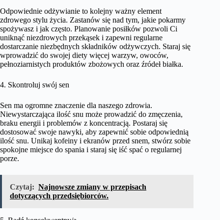
Odpowiednie odżywianie to kolejny ważny element
zdrowego stylu życia. Zastanów się nad tym, jakie pokarmy
spożywasz i jak często. Planowanie posiłków pozwoli Ci
uniknąć niezdrowych przekąsek i zapewni regularne
dostarczanie niezbędnych składników odżywczych. Staraj się
wprowadzić do swojej diety więcej warzyw, owoców,
pełnoziarnistych produktów zbożowych oraz źródeł białka.
4. Skontroluj swój sen
Sen ma ogromne znaczenie dla naszego zdrowia.
Niewystarczająca ilość snu może prowadzić do zmęczenia,
braku energii i problemów z koncentracją. Postaraj się
dostosować swoje nawyki, aby zapewnić sobie odpowiednią
ilość snu. Unikaj kofeiny i ekranów przed snem, stwórz sobie
spokojne miejsce do spania i staraj się iść spać o regularnej
porze.
Czytaj:
Najnowsze zmiany w przepisach
dotyczących przedsiębiorców.