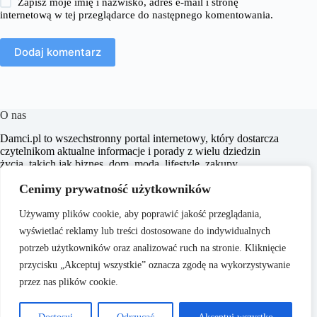
Zapisz moje imię i nazwisko, adres e-mail i stronę
internetową w tej przeglądarce do następnego komentowania.
Dodaj komentarz
O nas
​Damci.pl to wszechstronny portal internetowy, który dostarcza
czytelnikom aktualne informacje i porady z wielu dziedzin
życia, takich jak biznes, dom, moda, lifestyle, zakupy,
zdrowie, edukacja, prawo, sport i świat. Naszym celem jest
Cenimy prywatność użytkowników
wspieranie użytkowników w podejmowaniu świadomych
decyzji oraz inspirowanie ich do działania.
Używamy plików cookie, aby poprawić jakość przeglądania,
wyświetlać reklamy lub treści dostosowane do indywidualnych
potrzeb użytkowników oraz analizować ruch na stronie. Kliknięcie
przycisku „Akceptuj wszystkie” oznacza zgodę na wykorzystywanie
przez nas plików cookie.
O nas
Copyright © 2026 -
Polityka Prywatności