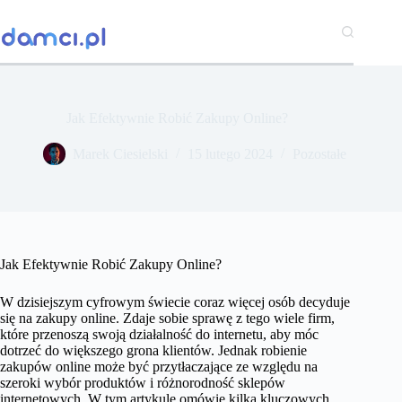
Przejdź
do
treści
Jak Efektywnie Robić Zakupy Online?
Marek Ciesielski
15 lutego 2024
Pozostałe
Jak Efektywnie Robić Zakupy Online?
W dzisiejszym cyfrowym świecie coraz więcej osób decyduje
się na zakupy online. Zdaje sobie sprawę z tego wiele firm,
które przenoszą swoją działalność do internetu, aby móc
dotrzeć do większego grona klientów. Jednak robienie
zakupów online może być przytłaczające ze względu na
szeroki wybór produktów i różnorodność sklepów
internetowych. W tym artykule omówię kilka kluczowych