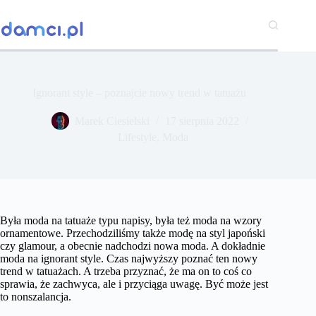
Przejdź
do
treści
Ignorant style – poznajcie nowy trend w tatuażu
Marek Ciesielski
17 sierpnia 2022
Lifestyle
,
Moda
Była moda na tatuaże typu napisy, była też moda na wzory
ornamentowe. Przechodziliśmy także modę na styl japoński
czy glamour, a obecnie nadchodzi nowa moda. A dokładnie
moda na ignorant style. Czas najwyższy poznać ten nowy
trend w tatuażach. A trzeba przyznać, że ma on to coś co
sprawia, że zachwyca, ale i przyciąga uwagę. Być może jest
to nonszalancja.