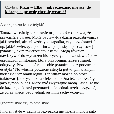
Czytaj:
Pizza w Ełku – jak rozpoznać miejsce, do
którego naprawdę chce się wracać?
A co z poczuciem estetyki?
Tatuaże w stylu ignorant style mają to coś co sprawia, że
przyciągają uwagę. Mogą być zwykłą dziarą przedstawiającą
jakiś symbol, ale też wzór typu zagadka, czyli przedstawiać
np. jakieś zwierzę, a pod nim znajduje się napis czy raczej
pytanie: „jakim zwierzęciem jestem”. Mogą również
nawiązywać do wydarzeń historycznych i przedstawiać je w
uproszczonym stopniu, który przypomina raczej rysunek
odręczny. Pewnie ktoś zada sobie pytanie: a co z poczuciem
estetyki? No właśnie poczucie estetyki jest w tym totalnym
nieładzie i też braku logiki. Ten tatuaż można po prostu
traktować jako rysunek na ciele, ale można też traktować go
jako symbol buntu. Może być zwyczajnie modą. Jasne, że nie
do każdego taki styl przemawia, ale jednak trzeba przyznać,
że coraz więcej osób jednak jest nim zachwyconych.
Ignorant style czy to pato style
Ignorant style w żadnym przypadku nie można mylić z pato