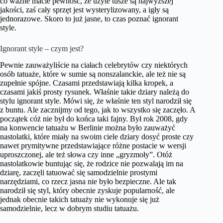
co ważne macie pewność, że użyte tusze są najwyższej
jakości, zaś cały sprzęt jest wysterylizowany, a igły są
jednorazowe. Skoro to już jasne, to czas poznać ignorant
style.
Ignorant style – czym jest?
Pewnie zauważyliście na ciałach celebrytów czy niektórych
osób tatuaże, które w sumie są nonszalanckie, ale też nie są
zupełnie spójne. Czasami przedstawiają kilka kropek, a
czasami jakiś prosty rysunek. Właśnie takie dziary należą do
stylu ignorant style. Mówi się, że właśnie ten styl narodził się
z buntu. Ale zacznijmy od tego, jak to wszystko się zaczęło. A
początek cóż nie był do końca taki fajny. Był rok 2008, gdy
na konwencie tatuażu w Berlinie można było zauważyć
nastolatki, które miały na swoim ciele dziary dosyć proste czy
nawet prymitywne przedstawiające różne postacie w wersji
uproszczonej, ale też słowa czy inne „gryzmoły”. Otóż
nastolatkowie buntując się, że rodzice nie pozwalają im na
dziarę, zaczęli tatuować się samodzielnie prostymi
narzędziami, co rzecz jasna nie było bezpieczne. Ale tak
narodził się styl, który obecnie zyskuje popularność, ale
jednak obecnie takich tatuaży nie wykonuje się już
samodzielnie, lecz w dobrym studiu tatuażu.