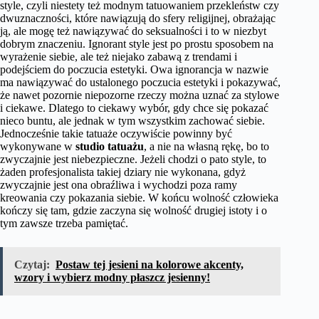
style, czyli niestety też modnym tatuowaniem przekleństw czy
dwuznaczności, które nawiązują do sfery religijnej, obrażając
ją, ale mogę też nawiązywać do seksualności i to w niezbyt
dobrym znaczeniu. Ignorant style jest po prostu sposobem na
wyrażenie siebie, ale też niejako zabawą z trendami i
podejściem do poczucia estetyki. Owa ignorancja w nazwie
ma nawiązywać do ustalonego poczucia estetyki i pokazywać,
że nawet pozornie niepozorne rzeczy można uznać za stylowe
i ciekawe. Dlatego to ciekawy wybór, gdy chce się pokazać
nieco buntu, ale jednak w tym wszystkim zachować siebie.
Jednocześnie takie tatuaże oczywiście powinny być
wykonywane w
studio tatuażu
, a nie na własną rękę, bo to
zwyczajnie jest niebezpieczne. Jeżeli chodzi o pato style, to
żaden profesjonalista takiej dziary nie wykonana, gdyż
zwyczajnie jest ona obraźliwa i wychodzi poza ramy
kreowania czy pokazania siebie. W końcu wolność człowieka
kończy się tam, gdzie zaczyna się wolność drugiej istoty i o
tym zawsze trzeba pamiętać.
Czytaj:
Postaw tej jesieni na kolorowe akcenty,
wzory i wybierz modny płaszcz jesienny!