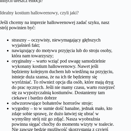
innych dreszcz emocji?
Idealny kostium halloweenowy, czyli jaki?
Jeśli chcemy na imprezie halloweenowej zadać szyku, nasz
strój powinien być:
straszny – oczywisty, niewymagający głębszych
wyjaśnień fakt;
nawiązujący do motywu przyjęcia lub do stroju osoby,
która nam towarzyszy;
oryginalny – warto wziąć pod uwagę samodzielnie
wykonany kostium halloweenowy. Nawet jeśli
będziemy kolejnym duchem lub wiedźmą na przyjęciu,
istnieje duża szansa, że na ich tle będziemy się
wyróżniać. To również opcja dla osób, które mają dryg
do prac ręcznych. Jeśli nie mamy czasu, warto rozejrzeć
się za wypożyczalnią kostiumów. Dostaniemy tam
ciekawe i bardzo dobrze
odwzorowujące bohaterów horrorów stroje;
wygodny – to w sumie dość banalne, jednak mało, kto
zdaje sobie sprawę, że dużo łatwiej się ubrać w
wymyślny strój niż go zdjąć. Nasza wyobraźnia
powinna sięgać choćby do momentu wizyty w toalecie.
Nie zawsze będzie możliwość skorzystania z czyjejś