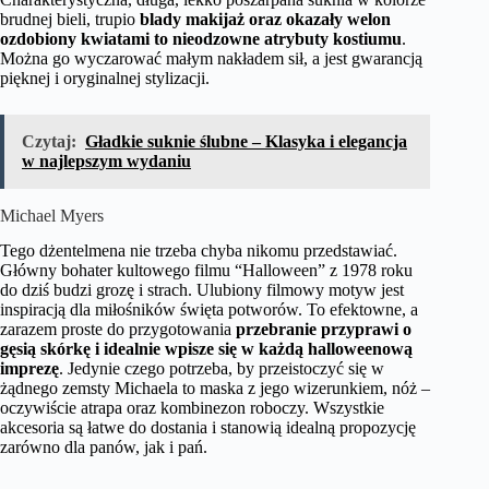
brudnej bieli, trupio
blady makijaż oraz okazały welon
ozdobiony kwiatami to nieodzowne atrybuty kostiumu
.
Można go wyczarować małym nakładem sił, a jest gwarancją
pięknej i oryginalnej stylizacji.
Czytaj:
Gładkie suknie ślubne – Klasyka i elegancja
w najlepszym wydaniu
Michael Myers
Tego dżentelmena nie trzeba chyba nikomu przedstawiać.
Główny bohater kultowego filmu “Halloween” z 1978 roku
do dziś budzi grozę i strach. Ulubiony filmowy motyw jest
inspiracją dla miłośników święta potworów. To efektowne, a
zarazem proste do przygotowania
przebranie przyprawi o
gęsią skórkę i idealnie wpisze się w każdą halloweenową
imprezę
. Jedynie czego potrzeba, by przeistoczyć się w
żądnego zemsty Michaela to maska z jego wizerunkiem, nóż –
oczywiście atrapa oraz kombinezon roboczy. Wszystkie
akcesoria są łatwe do dostania i stanowią idealną propozycję
zarówno dla panów, jak i pań.