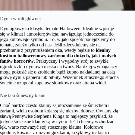
Dynia w roli głównej
Dyniogłowy to klasyka tematu Halloween. Idealnie wpisuje
się w klimat i atmosferę święta, nawiązując jednocześnie do
jego kultowego symbolu. To, w jaki sposób podejdziemy do
tematu, zależy tylko od nas. Jeśli zdecydujemy się na
przebranie z przymrużeniem oka, wtedy będzie to
idealny
kostium halloweenowy zarówno dla dużych, jak i małych
fanów horrorów
. Praktyczny i wygodny strój to zwykłe
ogrodniczki i dyniowa maska na twarz. Bardziej wymagający
mogą pokusić się o zrobienie bądź kupno nakładanej na całą
głowę dyni z papieru lub bibuły. Wizerunek strasznego stracha
świetnie uzupełni kapelusz słomkowy oraz atrapa wideł.
Nie taki śmieszny klaun
Choć bardzo często klauny są utożsamiane ze śmiechem i
żartami, wielu osobom kojarzą się niezbyt dobrze. Owiany złą
sławą Pennywise Stephena Kinga to najlepszy przykład, że
jedyne śmieszne klauny są w cyrku. Jeśli chcemy wzbudzać
lęk, warto rozważyć stój strasznego klauna. Kolorowe
spodnie, koszula z dużymi guzikami, krzykliwy makijaż i