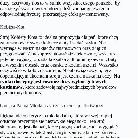
duży, czerwony nos to w sumie wszystko, czego potrzeba, by
nastraszyć swoim wizerunkiem. Jeśli zadbamy jeszcze o
odpowiednią fryzurę, przerażający efekt gwarantowany.
Kobieta-Kot
Strój Kobiety-Kota to idealna propozycja dla pań, które chcą
zaprezentować swoje kobiece atuty i zadać szyku. Nie
wymaga wielkich nakładów finansowych oraz długich
przygotowań. Aby zaprezentować się efektownie, wystarczą
jedynie legginsy, obcisła koszulka z długimi rękawami, buty
na wysokim obcasie oraz opaska z kocimi uszami. Wszystko
oczywiście w kolorze czarnym. Nieobowiązkowym, lecz
dopełniającym akcentem stroju jest czarna maska na oczy.
Na
rynku dostępny jest również duży wybór gotowych
kostiumów
, które zadowolą najwybredniejszych bywalców
przebieranych imprez.
Gnijąca Panna Młoda, czyli ze śmiercią jej do twarzy
Piękna, nieco eteryczna młoda dama, która w swej trupiej
odsłonie prezentuje się niezwykle elegancko. Ten strój
skierowany jest dla pań, które pragną zachwycać i wyglądać
stylowo, nawet w tak drastycznym stanie, jakim jest śmierć.
Charakterystyczna, długa, lekko poszarpana suknia w kolorze