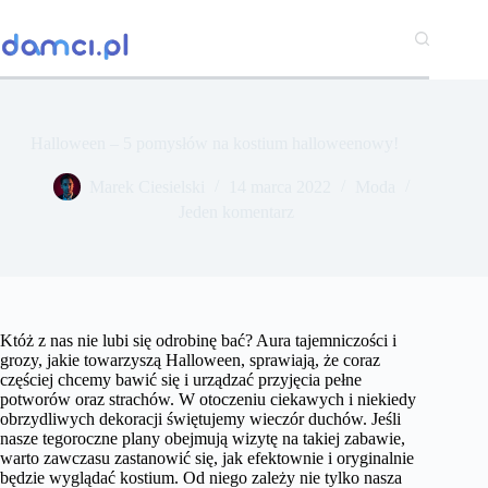
Przejdź
do
treści
Halloween – 5 pomysłów na kostium halloweenowy!
Marek Ciesielski
14 marca 2022
Moda
Jeden komentarz
Któż z nas nie lubi się odrobinę bać? Aura tajemniczości i
grozy, jakie towarzyszą Halloween, sprawiają, że coraz
częściej chcemy bawić się i urządzać przyjęcia pełne
potworów oraz strachów. W otoczeniu ciekawych i niekiedy
obrzydliwych dekoracji świętujemy wieczór duchów. Jeśli
nasze tegoroczne plany obejmują wizytę na takiej zabawie,
warto zawczasu zastanowić się, jak efektownie i oryginalnie
będzie wyglądać kostium. Od niego zależy nie tylko nasza