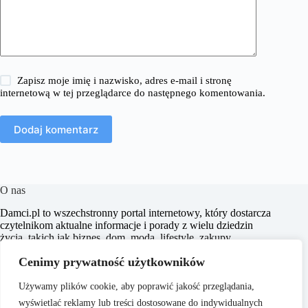
Zapisz moje imię i nazwisko, adres e-mail i stronę
internetową w tej przeglądarce do następnego komentowania.
Dodaj komentarz
O nas
​Damci.pl to wszechstronny portal internetowy, który dostarcza
czytelnikom aktualne informacje i porady z wielu dziedzin
życia, takich jak biznes, dom, moda, lifestyle, zakupy,
zdrowie, edukacja, prawo, sport i świat. Naszym celem jest
Cenimy prywatność użytkowników
wspieranie użytkowników w podejmowaniu świadomych
decyzji oraz inspirowanie ich do działania.
Używamy plików cookie, aby poprawić jakość przeglądania,
wyświetlać reklamy lub treści dostosowane do indywidualnych