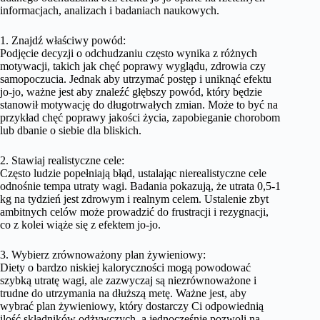
informacjach, analizach i badaniach naukowych.
1. Znajdź właściwy powód:
Podjęcie decyzji o odchudzaniu często wynika z różnych
motywacji, takich jak chęć poprawy wyglądu, zdrowia czy
samopoczucia. Jednak aby utrzymać postęp i uniknąć efektu
jo-jo, ważne jest aby znaleźć głębszy powód, który będzie
stanowił motywację do długotrwałych zmian. Może to być na
przykład chęć poprawy jakości życia, zapobieganie chorobom
lub dbanie o siebie dla bliskich.
2. Stawiaj realistyczne cele:
Często ludzie popełniają błąd, ustalając nierealistyczne cele
odnośnie tempa utraty wagi. Badania pokazują, że utrata 0,5-1
kg na tydzień jest zdrowym i realnym celem. Ustalenie zbyt
ambitnych celów może prowadzić do frustracji i rezygnacji,
co z kolei wiąże się z efektem jo-jo.
3. Wybierz zrównoważony plan żywieniowy:
Diety o bardzo niskiej kaloryczności mogą powodować
szybką utratę wagi, ale zazwyczaj są niezrównoważone i
trudne do utrzymania na dłuższą metę. Ważne jest, aby
wybrać plan żywieniowy, który dostarczy Ci odpowiednią
ilość składników odżywczych, a jednocześnie pozwoli na