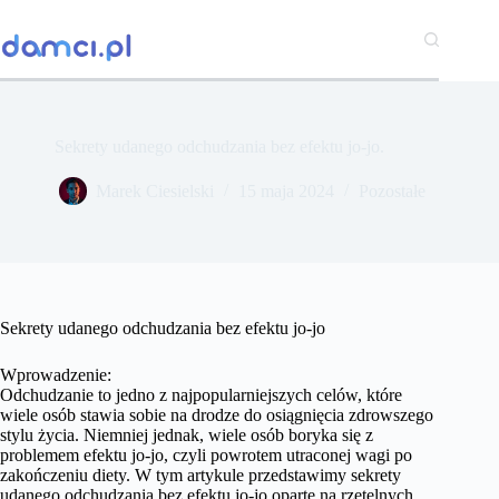
Przejdź
do
treści
Sekrety udanego odchudzania bez efektu jo-jo.
Marek Ciesielski
15 maja 2024
Pozostałe
Sekrety udanego odchudzania bez efektu jo-jo
Wprowadzenie:
Odchudzanie to jedno z najpopularniejszych celów, które
wiele osób stawia sobie na drodze do osiągnięcia zdrowszego
stylu życia. Niemniej jednak, wiele osób boryka się z
problemem efektu jo-jo, czyli powrotem utraconej wagi po
zakończeniu diety. W tym artykule przedstawimy sekrety
udanego odchudzania bez efektu jo-jo oparte na rzetelnych