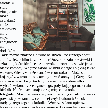
salonie w
stylu
vintage nie
może
zabraknąć
także
efektowny
ch, a
często
zabytkowy
ch
dodatków.
Takie można znaleźć nie tylko na strychu rodzinnego domu,
ale również pchlim targu. Są tu różnego rodzaju pozytywki i
szkatułki, które idealnie się sprawdzą i można postawić je na
blacie komody. Wnętrze salonu w stylu vintage upiększą także
wazony. Większy może stanąć w rogu pokoju. Może się
kojarzyć z wazonami stosowanymi w Starożytnej Grecji. Na
stole można rozłożyć tradycyjny muślinowy obrus albo
wybrać wykonany z eleganckiego, połyskującego materiału
bieżnik. Na ścianach znajdzie się miejsce na rodzinne
fotografie. Można również wybrać duże zdjęcie całej rodziny i
powiesić je w ramie w centralnej części salonu tuż obok
tradycyjnego zegara z kukułką. Wnętrze salonu upiększą
także zasłony, najlepiej takie sięgające do ziemi bądź jeszcze