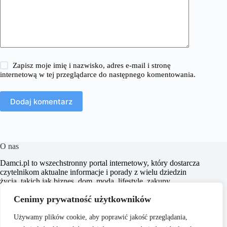
Zapisz moje imię i nazwisko, adres e-mail i stronę
internetową w tej przeglądarce do następnego komentowania.
Dodaj komentarz
O nas
​Damci.pl to wszechstronny portal internetowy, który dostarcza
czytelnikom aktualne informacje i porady z wielu dziedzin
życia, takich jak biznes, dom, moda, lifestyle, zakupy,
zdrowie, edukacja, prawo, sport i świat. Naszym celem jest
Cenimy prywatność użytkowników
wspieranie użytkowników w podejmowaniu świadomych
decyzji oraz inspirowanie ich do działania.
Używamy plików cookie, aby poprawić jakość przeglądania,