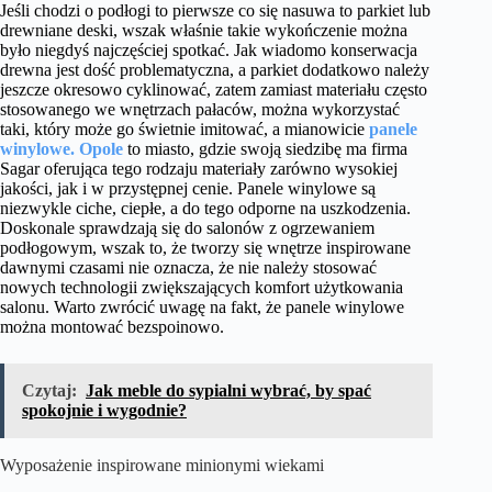
Jeśli chodzi o podłogi to pierwsze co się nasuwa to parkiet lub
drewniane deski, wszak właśnie takie wykończenie można
było niegdyś najczęściej spotkać. Jak wiadomo konserwacja
drewna jest dość problematyczna, a parkiet dodatkowo należy
jeszcze okresowo cyklinować, zatem zamiast materiału często
stosowanego we wnętrzach pałaców, można wykorzystać
taki, który może go świetnie imitować, a mianowicie
panele
winylowe. Opole
to miasto, gdzie swoją siedzibę ma firma
Sagar oferująca tego rodzaju materiały zarówno wysokiej
jakości, jak i w przystępnej cenie. Panele winylowe są
niezwykle ciche, ciepłe, a do tego odporne na uszkodzenia.
Doskonale sprawdzają się do salonów z ogrzewaniem
podłogowym, wszak to, że tworzy się wnętrze inspirowane
dawnymi czasami nie oznacza, że nie należy stosować
nowych technologii zwiększających komfort użytkowania
salonu. Warto zwrócić uwagę na fakt, że panele winylowe
można montować bezspoinowo.
Czytaj:
Jak meble do sypialni wybrać, by spać
spokojnie i wygodnie?
Wyposażenie inspirowane minionymi wiekami