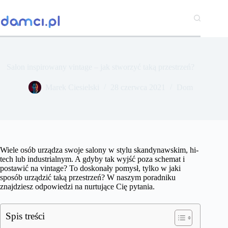
Przejdź
do
treści
Salon inspirowany vintage – jak stworzyć taką przestrzeń?
Marek Ciesielski
28 czerwca 2021
Dom
Wiele osób urządza swoje salony w stylu skandynawskim, hi-
tech lub industrialnym. A gdyby tak wyjść poza schemat i
postawić na vintage? To doskonały pomysł, tylko w jaki
sposób urządzić taką przestrzeń? W naszym poradniku
znajdziesz odpowiedzi na nurtujące Cię pytania.
Spis treści