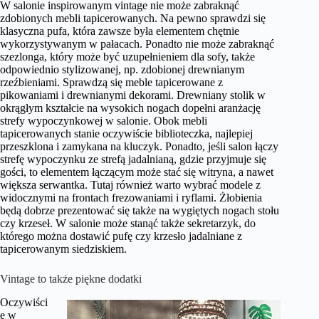
W salonie inspirowanym vintage nie może zabraknąć
zdobionych mebli tapicerowanych. Na pewno sprawdzi się
klasyczna pufa, która zawsze była elementem chętnie
wykorzystywanym w pałacach. Ponadto nie może zabraknąć
szezlonga, który może być uzupełnieniem dla sofy, także
odpowiednio stylizowanej, np. zdobionej drewnianym
rzeźbieniami. Sprawdzą się meble tapicerowane z
pikowaniami i drewnianymi dekorami. Drewniany stolik w
okrągłym kształcie na wysokich nogach dopełni aranżację
strefy wypoczynkowej w salonie. Obok mebli
tapicerowanych stanie oczywiście biblioteczka, najlepiej
przeszklona i zamykana na kluczyk. Ponadto, jeśli salon łączy
strefę wypoczynku ze strefą jadalnianą, gdzie przyjmuje się
gości, to elementem łączącym może stać się witryna, a nawet
większa serwantka. Tutaj również warto wybrać modele z
widocznymi na frontach frezowaniami i ryflami. Żłobienia
będą dobrze prezentować się także na wygiętych nogach stołu
czy krzeseł. W salonie może stanąć także sekretarzyk, do
którego można dostawić pufę czy krzesło jadalniane z
tapicerowanym siedziskiem.
Vintage to także piękne dodatki
Oczywiści
e w