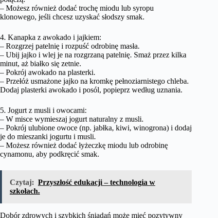
– Możesz również dodać trochę miodu lub syropu
klonowego, jeśli chcesz uzyskać słodszy smak.
4. Kanapka z awokado i jajkiem:
– Rozgrzej patelnię i rozpuść odrobinę masła.
– Ubij jajko i wlej je na rozgrzaną patelnię. Smaż przez kilka
minut, aż białko się zetnie.
– Pokrój awokado na plasterki.
– Przełóż usmażone jajko na kromkę pełnoziarnistego chleba.
Dodaj plasterki awokado i posól, popieprz według uznania.
5. Jogurt z musli i owocami:
– W misce wymieszaj jogurt naturalny z musli.
– Pokrój ulubione owoce (np. jabłka, kiwi, winogrona) i dodaj
je do mieszanki jogurtu i musli.
– Możesz również dodać łyżeczkę miodu lub odrobinę
cynamonu, aby podkręcić smak.
Czytaj:
Przyszłość edukacji – technologia w
szkołach.
Dobór zdrowych i szybkich śniadań może mieć pozytywny