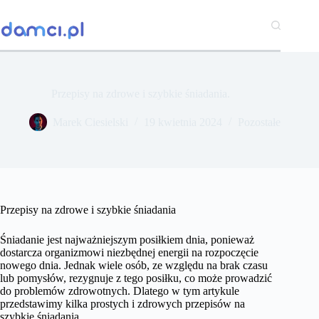
Przejdź
do
treści
Przepisy na zdrowe i szybkie śniadania.
Marek Ciesielski
19 kwietnia 2024
Pozostałe
Przepisy na zdrowe i szybkie śniadania
Śniadanie jest najważniejszym posiłkiem dnia, ponieważ
dostarcza organizmowi niezbędnej energii na rozpoczęcie
nowego dnia. Jednak wiele osób, ze względu na brak czasu
lub pomysłów, rezygnuje z tego posiłku, co może prowadzić
do problemów zdrowotnych. Dlatego w tym artykule
przedstawimy kilka prostych i zdrowych przepisów na
szybkie śniadania.