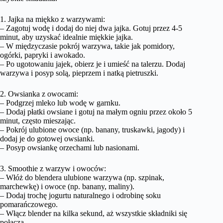
1. Jajka na miękko z warzywami:
– Zagotuj wodę i dodaj do niej dwa jajka. Gotuj przez 4-5
minut, aby uzyskać idealnie miękkie jajka.
– W międzyczasie pokrój warzywa, takie jak pomidory,
ogórki, papryki i awokado.
– Po ugotowaniu jajek, obierz je i umieść na talerzu. Dodaj
warzywa i posyp solą, pieprzem i natką pietruszki.
2. Owsianka z owocami:
– Podgrzej mleko lub wodę w garnku.
– Dodaj płatki owsiane i gotuj na małym ogniu przez około 5
minut, często mieszając.
– Pokrój ulubione owoce (np. banany, truskawki, jagody) i
dodaj je do gotowej owsianki.
– Posyp owsiankę orzechami lub nasionami.
3. Smoothie z warzyw i owoców:
– Włóż do blendera ulubione warzywa (np. szpinak,
marchewkę) i owoce (np. banany, maliny).
– Dodaj trochę jogurtu naturalnego i odrobinę soku
pomarańczowego.
– Włącz blender na kilka sekund, aż wszystkie składniki się
połączą.