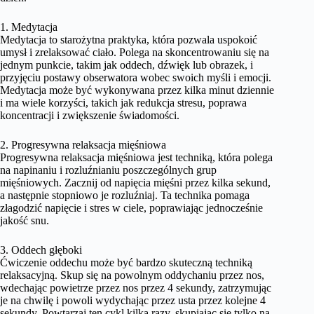
1. Medytacja
Medytacja to starożytna praktyka, która pozwala uspokoić
umysł i zrelaksować ciało. Polega na skoncentrowaniu się na
jednym punkcie, takim jak oddech, dźwięk lub obrazek, i
przyjęciu postawy obserwatora wobec swoich myśli i emocji.
Medytacja może być wykonywana przez kilka minut dziennie
i ma wiele korzyści, takich jak redukcja stresu, poprawa
koncentracji i zwiększenie świadomości.
2. Progresywna relaksacja mięśniowa
Progresywna relaksacja mięśniowa jest techniką, która polega
na napinaniu i rozluźnianiu poszczególnych grup
mięśniowych. Zacznij od napięcia mięśni przez kilka sekund,
a następnie stopniowo je rozluźniaj. Ta technika pomaga
złagodzić napięcie i stres w ciele, poprawiając jednocześnie
jakość snu.
3. Oddech głęboki
Ćwiczenie oddechu może być bardzo skuteczną techniką
relaksacyjną. Skup się na powolnym oddychaniu przez nos,
wdechając powietrze przez nos przez 4 sekundy, zatrzymując
je na chwilę i powoli wydychając przez usta przez kolejne 4
sekundy. Powtarzaj ten cykl kilka razy, skupiając się tylko na