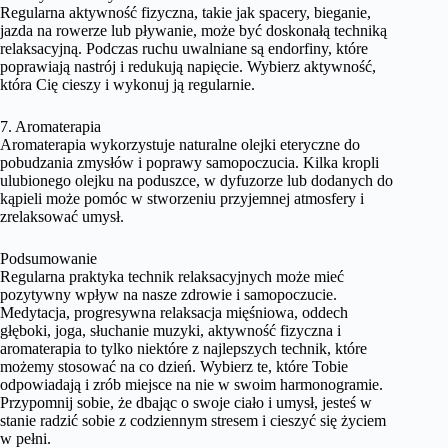
Regularna aktywność fizyczna, takie jak spacery, bieganie,
jazda na rowerze lub pływanie, może być doskonałą techniką
relaksacyjną. Podczas ruchu uwalniane są endorfiny, które
poprawiają nastrój i redukują napięcie. Wybierz aktywność,
która Cię cieszy i wykonuj ją regularnie.
7. Aromaterapia
Aromaterapia wykorzystuje naturalne olejki eteryczne do
pobudzania zmysłów i poprawy samopoczucia. Kilka kropli
ulubionego olejku na poduszce, w dyfuzorze lub dodanych do
kąpieli może pomóc w stworzeniu przyjemnej atmosfery i
zrelaksować umysł.
Podsumowanie
Regularna praktyka technik relaksacyjnych może mieć
pozytywny wpływ na nasze zdrowie i samopoczucie.
Medytacja, progresywna relaksacja mięśniowa, oddech
głęboki, joga, słuchanie muzyki, aktywność fizyczna i
aromaterapia to tylko niektóre z najlepszych technik, które
możemy stosować na co dzień. Wybierz te, które Tobie
odpowiadają i zrób miejsce na nie w swoim harmonogramie.
Przypomnij sobie, że dbając o swoje ciało i umysł, jesteś w
stanie radzić sobie z codziennym stresem i cieszyć się życiem
w pełni.