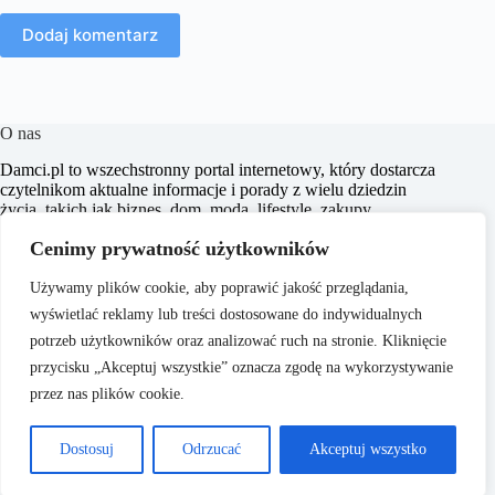
Dodaj komentarz
O nas
​Damci.pl to wszechstronny portal internetowy, który dostarcza
czytelnikom aktualne informacje i porady z wielu dziedzin
życia, takich jak biznes, dom, moda, lifestyle, zakupy,
zdrowie, edukacja, prawo, sport i świat. Naszym celem jest
Cenimy prywatność użytkowników
wspieranie użytkowników w podejmowaniu świadomych
decyzji oraz inspirowanie ich do działania.
Używamy plików cookie, aby poprawić jakość przeglądania,
wyświetlać reklamy lub treści dostosowane do indywidualnych
potrzeb użytkowników oraz analizować ruch na stronie. Kliknięcie
przycisku „Akceptuj wszystkie” oznacza zgodę na wykorzystywanie
przez nas plików cookie.
O nas
Copyright © 2026 -
Polityka Prywatności
Dostosuj
Odrzucać
Akceptuj wszystko
Damci.pl
Regulamin
Reklama
Kontakt