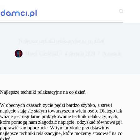
Przejdź
do
treści
Najlepsze techniki relaksacyjne na co dzień
Marek Ciesielski
4 sierpnia 2024
Pozostałe
Najlepsze techniki relaksacyjne na co dzień
W obecnych czasach życie pędzi bardzo szybko, a stres i
napięcie stają się stałym towarzyszem wielu osób. Dlatego tak
ważne jest regularne praktykowanie technik relaksacyjnych,
które pomogą nam złagodzić napięcie, odzyskać równowagę i
poprawić samopoczucie. W tym artykule przedstawimy
najlepsze techniki relaksacyjne, które możemy stosować na co
dzień.