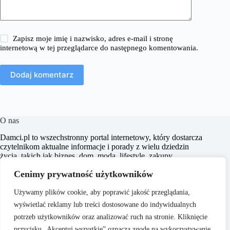
Zapisz moje imię i nazwisko, adres e-mail i stronę
internetową w tej przeglądarce do następnego komentowania.
Dodaj komentarz
O nas
​Damci.pl to wszechstronny portal internetowy, który dostarcza
czytelnikom aktualne informacje i porady z wielu dziedzin
życia, takich jak biznes, dom, moda, lifestyle, zakupy,
zdrowie, edukacja, prawo, sport i świat. Naszym celem jest
Cenimy prywatność użytkowników
wspieranie użytkowników w podejmowaniu świadomych
decyzji oraz inspirowanie ich do działania.
Używamy plików cookie, aby poprawić jakość przeglądania,
wyświetlać reklamy lub treści dostosowane do indywidualnych
potrzeb użytkowników oraz analizować ruch na stronie. Kliknięcie
przycisku „Akceptuj wszystkie” oznacza zgodę na wykorzystywanie