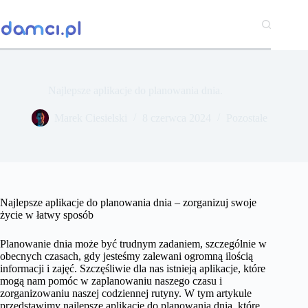
Przejdź
do
treści
Najlepsze aplikacje do planowania dnia.
Marek Ciesielski
8 czerwca 2024
Pozostałe
Najlepsze aplikacje do planowania dnia – zorganizuj swoje
życie w łatwy sposób
Planowanie dnia może być trudnym zadaniem, szczególnie w
obecnych czasach, gdy jesteśmy zalewani ogromną ilością
informacji i zajęć. Szczęśliwie dla nas istnieją aplikacje, które
mogą nam pomóc w zaplanowaniu naszego czasu i
zorganizowaniu naszej codziennej rutyny. W tym artykule
przedstawimy najlepsze aplikacje do planowania dnia, które