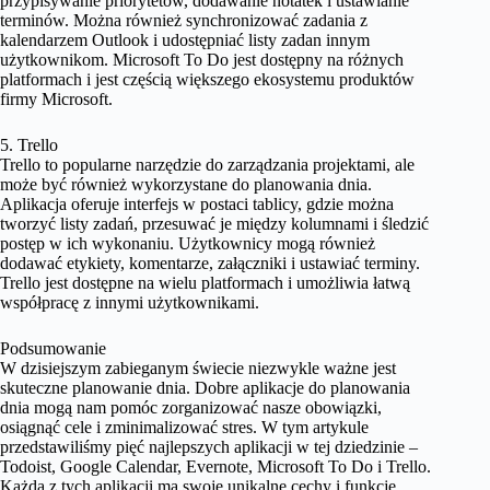
przypisywanie priorytetów, dodawanie notatek i ustawianie
terminów. Można również synchronizować zadania z
kalendarzem Outlook i udostępniać listy zadan innym
użytkownikom. Microsoft To Do jest dostępny na różnych
platformach i jest częścią większego ekosystemu produktów
firmy Microsoft.
5. Trello
Trello to popularne narzędzie do zarządzania projektami, ale
może być również wykorzystane do planowania dnia.
Aplikacja oferuje interfejs w postaci tablicy, gdzie można
tworzyć listy zadań, przesuwać je między kolumnami i śledzić
postęp w ich wykonaniu. Użytkownicy mogą również
dodawać etykiety, komentarze, załączniki i ustawiać terminy.
Trello jest dostępne na wielu platformach i umożliwia łatwą
współpracę z innymi użytkownikami.
Podsumowanie
W dzisiejszym zabieganym świecie niezwykle ważne jest
skuteczne planowanie dnia. Dobre aplikacje do planowania
dnia mogą nam pomóc zorganizować nasze obowiązki,
osiągnąć cele i zminimalizować stres. W tym artykule
przedstawiliśmy pięć najlepszych aplikacji w tej dziedzinie –
Todoist, Google Calendar, Evernote, Microsoft To Do i Trello.
Każda z tych aplikacji ma swoje unikalne cechy i funkcje,