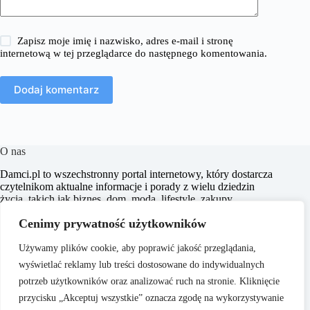
Zapisz moje imię i nazwisko, adres e-mail i stronę
internetową w tej przeglądarce do następnego komentowania.
Dodaj komentarz
O nas
​Damci.pl to wszechstronny portal internetowy, który dostarcza
czytelnikom aktualne informacje i porady z wielu dziedzin
życia, takich jak biznes, dom, moda, lifestyle, zakupy,
zdrowie, edukacja, prawo, sport i świat. Naszym celem jest
Cenimy prywatność użytkowników
wspieranie użytkowników w podejmowaniu świadomych
decyzji oraz inspirowanie ich do działania.
Używamy plików cookie, aby poprawić jakość przeglądania,
wyświetlać reklamy lub treści dostosowane do indywidualnych
potrzeb użytkowników oraz analizować ruch na stronie. Kliknięcie
przycisku „Akceptuj wszystkie” oznacza zgodę na wykorzystywanie