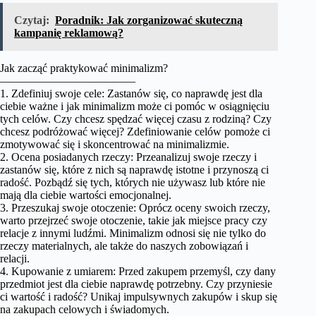
Czytaj:
Poradnik: Jak zorganizować skuteczną
kampanię reklamową?
Jak zacząć praktykować minimalizm?
————————————
1. Zdefiniuj swoje cele: Zastanów się, co naprawdę jest dla
ciebie ważne i jak minimalizm może ci pomóc w osiągnięciu
tych celów. Czy chcesz spędzać więcej czasu z rodziną? Czy
chcesz podróżować więcej? Zdefiniowanie celów pomoże ci
zmotywować się i skoncentrować na minimalizmie.
2. Ocena posiadanych rzeczy: Przeanalizuj swoje rzeczy i
zastanów się, które z nich są naprawdę istotne i przynoszą ci
radość. Pozbądź się tych, których nie używasz lub które nie
mają dla ciebie wartości emocjonalnej.
3. Przeszukaj swoje otoczenie: Oprócz oceny swoich rzeczy,
warto przejrzeć swoje otoczenie, takie jak miejsce pracy czy
relacje z innymi ludźmi. Minimalizm odnosi się nie tylko do
rzeczy materialnych, ale także do naszych zobowiązań i
relacji.
4. Kupowanie z umiarem: Przed zakupem przemyśl, czy dany
przedmiot jest dla ciebie naprawdę potrzebny. Czy przyniesie
ci wartość i radość? Unikaj impulsywnych zakupów i skup się
na zakupach celowych i świadomych.