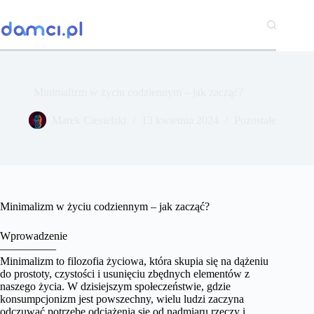
Przejdź
do
treści
Minimalizm w życiu codziennym – jak zacząć?
Marek Ciesielski
13 kwietnia 2024
Pozostałe
Minimalizm w życiu codziennym – jak zacząć?
Wprowadzenie
—————
Minimalizm to filozofia życiowa, która skupia się na dążeniu
do prostoty, czystości i usunięciu zbędnych elementów z
naszego życia. W dzisiejszym społeczeństwie, gdzie
konsumpcjonizm jest powszechny, wielu ludzi zaczyna
odczuwać potrzebę odciążenia się od nadmiaru rzeczy i