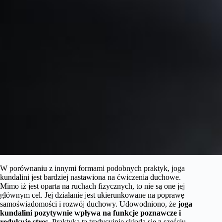
W porównaniu z innymi formami podobnych praktyk, joga
kundalini jest bardziej nastawiona na ćwiczenia duchowe.
Mimo iż jest oparta na ruchach fizycznych, to nie są one jej
głównym cel. Jej działanie jest ukierunkowane na poprawę
samoświadomości i rozwój duchowy. Udowodniono, że
joga
kundalini pozytywnie wpływa na funkcje poznawcze i
redukuje stres
. Praktyka ta tradycyjnie składa się z sześciu