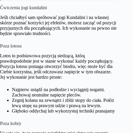
Ćwiczenia jogi kundalini
Jeśli chciałbyś sam spróbować jogi Kundalini i na własnej
skórze poznać korzyści jej efektów, możesz zacząć od pozycji
przyjaznych dla początkujących. Ich wykonanie na pewno nie
będzie sprawiało trudności.
Poza lotosu
Lotos to podstawowa pozycją siedzącą, którą
prawdopodobnie jest w stanie wykonać każdy początkujący.
Pozycja lotosu pomaga otworzyć biodra, więc może być dla
Ciebie korzystna, jeśli odczuwasz napięcie w tym obszarze.
Jej wykonanie jest bardzo proste:
Najpierw usiądź na podłodze i wyciągnij nogami.
Zachowaj neutralne napięcie pleców.
Zegnij kolana na zewnątrz i zbliż stopy do ciała. Połóż
lewą stopę na prawym udzie i prawą na lewym.
Głęboko oddychaj lub wykorzystuj techniki pranajamy
Poza kobry