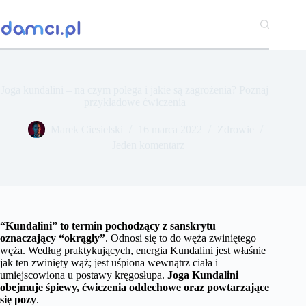
Przejdź
do
treści
Joga kundalini – na czym polega i jakie są zagrożenia? Poznaj
przykładowe ćwiczenia
Marek Ciesielski
16 marca 2022
Zdrowie
Jeden komentarz
“Kundalini” to termin pochodzący z sanskrytu
oznaczający “okrągły”
. Odnosi się to do węża zwiniętego
węża. Według praktykujących, energia Kundalini jest właśnie
jak ten zwinięty wąż; jest uśpiona wewnątrz ciała i
umiejscowiona u postawy kręgosłupa.
Joga Kundalini
obejmuje śpiewy, ćwiczenia oddechowe oraz powtarzające
się pozy
.