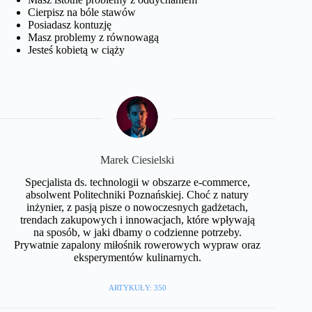
Cierpisz na bóle stawów
Posiadasz kontuzję
Masz problemy z równowagą
Jesteś kobietą w ciąży
Marek Ciesielski
Specjalista ds. technologii w obszarze e-commerce,
absolwent Politechniki Poznańskiej. Choć z natury
inżynier, z pasją pisze o nowoczesnych gadżetach,
trendach zakupowych i innowacjach, które wpływają
na sposób, w jaki dbamy o codzienne potrzeby.
Prywatnie zapalony miłośnik rowerowych wypraw oraz
eksperymentów kulinarnych.
ARTYKUŁY: 350