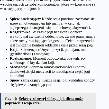
współgrających ze sobą komponentów, które wykonywane są
w następującej kolejności:
Śpiew otwierający
: Każde sesja powinna zaczynać się
śpiewem otwierającym lub mantrą, w celu jak
najlepszego dostrojenia się do duchowej aktywności.
Rozgrzewka
: W czasie jogi będziesz Będziesz
wykonywał ćwiczenia oddechowe, zwane pranajamą, a
także ruchy rozciągające kręgosłup. Celem rozgrzewki
jest ćwiczenie kontroli oddechu i ciała przed sesją jogi.
Krija
: Sekwencja różnych pozycji, pranajam, mudr
(gestów dłoni ) i medytacji.
Rozluźnienie
: Moment odpoczynku pozwalający
wchłonąć efekty działań kriji.
Medytacja
: Poprawa samoświadomości i kontroli
duchowej dzięki medytacji to nieodłączna część jogi
kundalini.
Śpiew zamykający
: Każda sesja jogi kundalini kończy
się śpiewem zamykającym.
Czytaj:
Sekrety zdrowej skóry - jak dieta może
poprawić Twoją cerę?