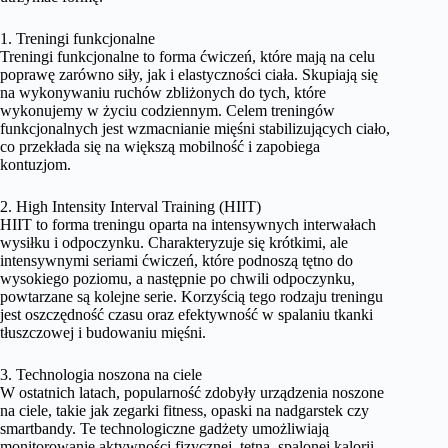
1. Treningi funkcjonalne
Treningi funkcjonalne to forma ćwiczeń, które mają na celu
poprawę zarówno siły, jak i elastyczności ciała. Skupiają się
na wykonywaniu ruchów zbliżonych do tych, które
wykonujemy w życiu codziennym. Celem treningów
funkcjonalnych jest wzmacnianie mięśni stabilizujących ciało,
co przekłada się na większą mobilność i zapobiega
kontuzjom.
2. High Intensity Interval Training (HIIT)
HIIT to forma treningu oparta na intensywnych interwałach
wysiłku i odpoczynku. Charakteryzuje się krótkimi, ale
intensywnymi seriami ćwiczeń, które podnoszą tętno do
wysokiego poziomu, a następnie po chwili odpoczynku,
powtarzane są kolejne serie. Korzyścią tego rodzaju treningu
jest oszczędność czasu oraz efektywność w spalaniu tkanki
tłuszczowej i budowaniu mięśni.
3. Technologia noszona na ciele
W ostatnich latach, popularność zdobyły urządzenia noszone
na ciele, takie jak zegarki fitness, opaski na nadgarstek czy
smartbandy. Te technologiczne gadżety umożliwiają
monitorowanie aktywności fizycznej, tętna, spalonej kalorii,