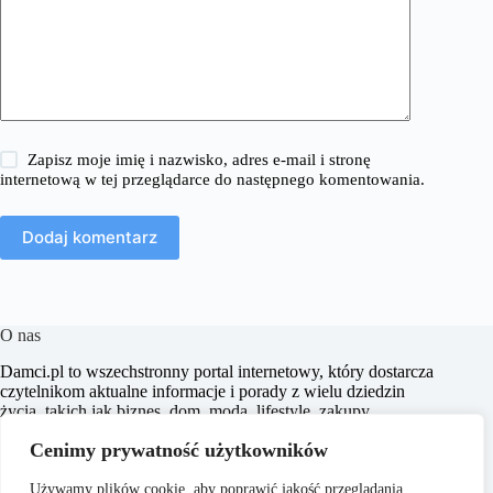
Zapisz moje imię i nazwisko, adres e-mail i stronę
internetową w tej przeglądarce do następnego komentowania.
Dodaj komentarz
O nas
​Damci.pl to wszechstronny portal internetowy, który dostarcza
czytelnikom aktualne informacje i porady z wielu dziedzin
życia, takich jak biznes, dom, moda, lifestyle, zakupy,
zdrowie, edukacja, prawo, sport i świat. Naszym celem jest
Cenimy prywatność użytkowników
wspieranie użytkowników w podejmowaniu świadomych
decyzji oraz inspirowanie ich do działania.
Używamy plików cookie, aby poprawić jakość przeglądania,