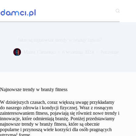
Przejdź
do
treści
Jakie są najnowsze trendy w branży fitness?
Marek Ciesielski
6 września 2024
Pozostałe
Najnowsze trendy w branży fitness
W dzisiejszych czasach, coraz większą uwagę przykładamy
do naszego zdrowia i kondycji fizycznej. Wraz z rosnącym
zainteresowaniem fitness, pojawiają się również nowe trendy i
innowacje, które odmieniają branżę. Poniżej przedstawiamy
najnowsze trendy w branży fitness, które są obecnie
popularne i przynoszą wiele korzyści dla osób pragnących
utrzymać formę.