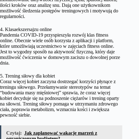
ilości kroków oraz analizę snu. Dają one użytkownikom
możliwość śledzenia postępów treningowych i motywują do
regularności.
4. Klasaekszersajzu online
Pandemia COVID-19 przyspieszyła rozwój klas fitness
online. Obecnie wiele osób korzysta z aplikacji i platform,
które umożliwiają uczestnictwo w zajęciach fitness online.
Jest to wygodny sposób na aktywność fizyczną, który daje
możliwość ćwiczenia w domowym zaciszu o dowolnej porze
dnia.
5. Trening siłowy dla kobiet
Coraz więcej kobiet zaczyna dostrzegać korzyści płynące z
treningu siłowego. Przełamywanie stereotypów na temat
“budowania masy mięśniowej” sprawia, że coraz więcej
kobiet decyduje się na podnoszenie ciężarów i trening oparty
na siłowni. Trening siłowy pomaga w utrzymaniu zdrowego
ciała, poprawia metabolizm, wzmacnia kości i zwiększa
pewność siebie.
Czytaj:
Jak zaplanować wakacje marzeń z
ograniczonym budżetem?