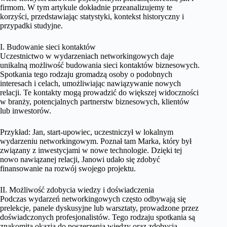
firmom. W tym artykule dokładnie przeanalizujemy te
korzyści, przedstawiając statystyki, kontekst historyczny i
przypadki studyjne.
I. Budowanie sieci kontaktów
Uczestnictwo w wydarzeniach networkingowych daje
unikalną możliwość budowania sieci kontaktów biznesowych.
Spotkania tego rodzaju gromadzą osoby o podobnych
interesach i celach, umożliwiając nawiązywanie nowych
relacji. Te kontakty mogą prowadzić do większej widoczności
w branży, potencjalnych partnerstw biznesowych, klientów
lub inwestorów.
Przykład: Jan, start-upowiec, uczestniczył w lokalnym
wydarzeniu networkingowym. Poznał tam Marka, który był
związany z inwestycjami w nowe technologie. Dzięki tej
nowo nawiązanej relacji, Janowi udało się zdobyć
finansowanie na rozwój swojego projektu.
II. Możliwość zdobycia wiedzy i doświadczenia
Podczas wydarzeń networkingowych często odbywają się
prelekcje, panele dyskusyjne lub warsztaty, prowadzone przez
doświadczonych profesjonalistów. Tego rodzaju spotkania są
znakomitą okazją do poszerzenia wiedzy oraz zdobycia