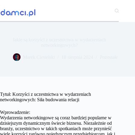
Przejdź
do
treści
Jakie są korzyści z uczestnictwa w wydarzeniach
networkingowych?
Marek Ciesielski
18 sierpnia 2024
Pozostałe
Tytuł: Korzyści z uczestnictwa w wydarzeniach
networkingowych: Siła budowania relacji
Wprowadzenie:
Wydarzenia networkingowe są coraz bardziej popularne w
dzisiejszym dynamicznym świecie biznesu. Niezależnie od
branży, uczestnictwo w takich spotkaniach może przynieść
wiele korzyści zarówno pojedynczym przedsiębiorcom, jak i