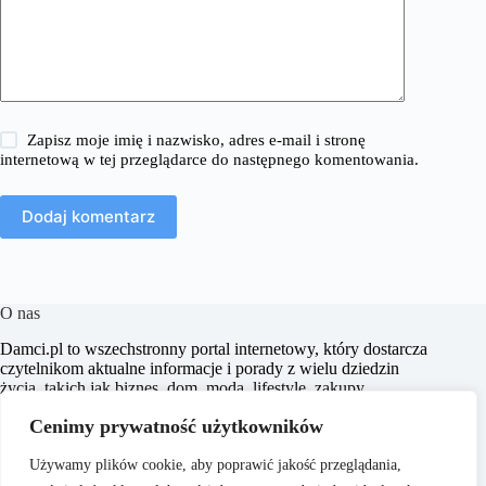
Zapisz moje imię i nazwisko, adres e-mail i stronę
internetową w tej przeglądarce do następnego komentowania.
Dodaj komentarz
O nas
​Damci.pl to wszechstronny portal internetowy, który dostarcza
czytelnikom aktualne informacje i porady z wielu dziedzin
życia, takich jak biznes, dom, moda, lifestyle, zakupy,
zdrowie, edukacja, prawo, sport i świat. Naszym celem jest
Cenimy prywatność użytkowników
wspieranie użytkowników w podejmowaniu świadomych
decyzji oraz inspirowanie ich do działania.
Używamy plików cookie, aby poprawić jakość przeglądania,