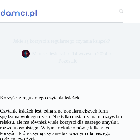
Przejdź
do
treści
Jakie są korzyści z regularnego czytania książek?
Marek Ciesielski
14 września 2024
Pozostałe
Korzyści z regularnego czytania książek
Czytanie książek jest jedną z najpopularniejszych form
spędzania wolnego czasu. Nie tylko dostarcza nam rozrywki i
relaksu, ale ma również wiele korzyści dla naszego umysłu i
rozwoju osobistego. W tym artykule omówię kilka z tych
korzyści, które czynią czytanie tak ważnym dla naszego
codziennego życia.