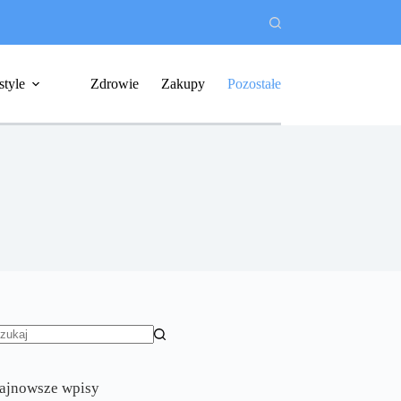
style
Zdrowie
Zakupy
Pozostałe
rak
yników
ajnowsze wpisy