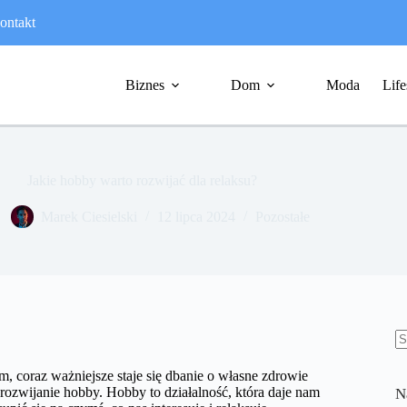
ontakt
Biznes
Dom
Moda
Life
Jakie hobby warto rozwijać dla relaksu?
Marek Ciesielski
12 lipca 2024
Pozostałe
B
w
, coraz ważniejsze staje się dbanie o własne zdrowie
 rozwijanie hobby. Hobby to działalność, która daje nam
N