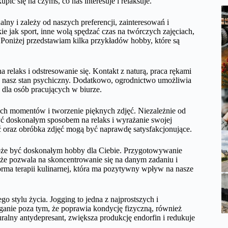
pić się na czymś, co nas interesuje i relaksuje.
y i zależy od naszych preferencji, zainteresowań i
e jak sport, inne wolą spędzać czas na twórczych zajęciach,
h. Poniżej przedstawiam kilka przykładów hobby, które są
elaks i odstresowanie się. Kontakt z naturą, praca rękami
 nasz stan psychiczny. Dodatkowo, ogrodnictwo umożliwia
 dla osób pracujących w biurze.
ych momentów i tworzenie pięknych zdjęć. Niezależnie od
być doskonałym sposobem na relaks i wyrażanie swojej
 oraz obróbka zdjęć mogą być naprawdę satysfakcjonujące.
oże być doskonałym hobby dla Ciebie. Przygotowywanie
kże pozwala na skoncentrowanie się na danym zadaniu i
rma terapii kulinarnej, która ma pozytywny wpływ na nasze
 stylu życia. Jogging to jedna z najprostszych i
eganie poza tym, że poprawia kondycję fizyczną, również
ralny antydepresant, zwiększa produkcję endorfin i redukuje