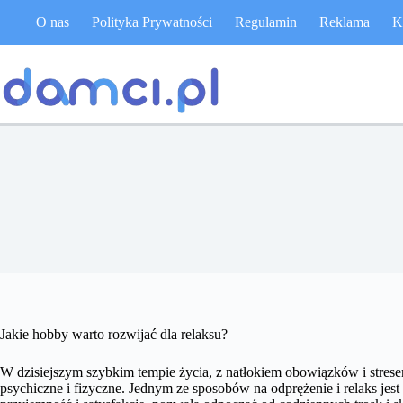
Przejdź
O nas
Polityka Prywatności
Regulamin
Reklama
K
do
treści
Jakie hobby warto rozwijać dla relaksu?
W dzisiejszym szybkim tempie życia, z natłokiem obowiązków i stresem
psychiczne i fizyczne. Jednym ze sposobów na odprężenie i relaks jest