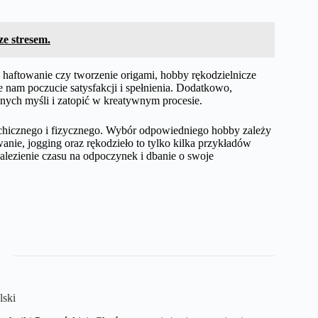
ze stresem.
rii, haftowanie czy tworzenie origami, hobby rękodzielnicze
nam poczucie satysfakcji i spełnienia. Dodatkowo,
nych myśli i zatopić w kreatywnym procesie.
chicznego i fizycznego. Wybór odpowiedniego hobby zależy
wanie, jogging oraz rękodzieło to tylko kilka przykładów
nalezienie czasu na odpoczynek i dbanie o swoje
lski