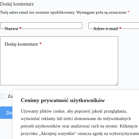
Dodaj komentarz
Twój adres email nie zostanie opublikowany.
Wymagane pola są oznaczone
*
Nazwa
*
Adres e-mail
*
Dodaj komentarz
*
Zapisz moje imię i nazwisko, adres e-mail i stronę internetową w 
Cenimy prywatność użytkowników
Używamy plików cookie, aby poprawić jakość przeglądania,
Dodaj komentarz
wyświetlać reklamy lub treści dostosowane do indywidualnych
potrzeb użytkowników oraz analizować ruch na stronie. Kliknięcie
przycisku „Akceptuj wszystkie” oznacza zgodę na wykorzystywani