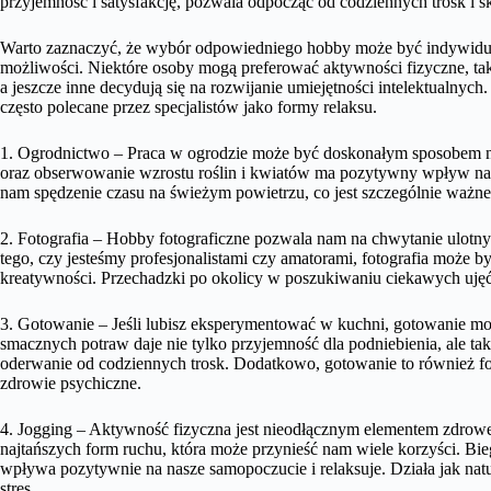
przyjemność i satysfakcję, pozwala odpocząć od codziennych trosk i sku
Warto zaznaczyć, że wybór odpowiedniego hobby może być indywidualn
możliwości. Niektóre osoby mogą preferować aktywności fizyczne, taki
a jeszcze inne decydują się na rozwijanie umiejętności intelektualnyc
często polecane przez specjalistów jako formy relaksu.
1. Ogrodnictwo – Praca w ogrodzie może być doskonałym sposobem na r
oraz obserwowanie wzrostu roślin i kwiatów ma pozytywny wpływ na
nam spędzenie czasu na świeżym powietrzu, co jest szczególnie ważne
2. Fotografia – Hobby fotograficzne pozwala nam na chwytanie ulotn
tego, czy jesteśmy profesjonalistami czy amatorami, fotografia może 
kreatywności. Przechadzki po okolicy w poszukiwaniu ciekawych ujęć
3. Gotowanie – Jeśli lubisz eksperymentować w kuchni, gotowanie m
smacznych potraw daje nie tylko przyjemność dla podniebienia, ale ta
oderwanie od codziennych trosk. Dodatkowo, gotowanie to również fo
zdrowie psychiczne.
4. Jogging – Aktywność fizyczna jest nieodłącznym elementem zdrowego
najtańszych form ruchu, która może przynieść nam wiele korzyści. Bi
wpływa pozytywnie na nasze samopoczucie i relaksuje. Działa jak natu
stres.