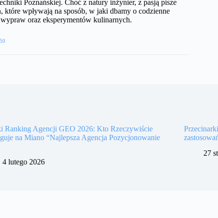
echniki Poznańskiej. Choć z natury inżynier, z pasją pisze
, które wpływają na sposób, w jaki dbamy o codzienne
h wypraw oraz eksperymentów kulinarnych.
50
ki Ranking Agencji GEO 2026: Kto Rzeczywiście
Przecinark
uguje na Miano “Najlepsza Agencja Pozycjonowanie
zastosowa
27 s
4 lutego 2026