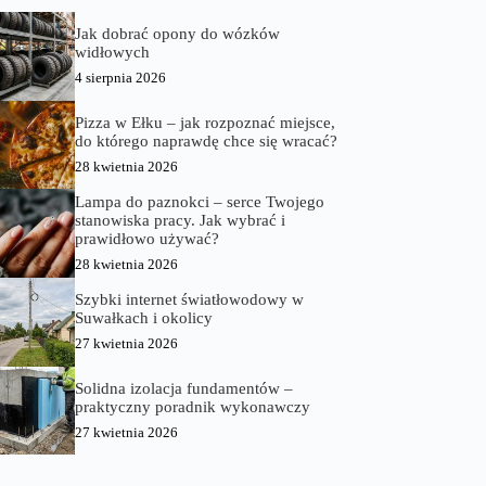
Jak dobrać opony do wózków
widłowych
4 sierpnia 2026
Pizza w Ełku – jak rozpoznać miejsce,
do którego naprawdę chce się wracać?
28 kwietnia 2026
Lampa do paznokci – serce Twojego
stanowiska pracy. Jak wybrać i
prawidłowo używać?
28 kwietnia 2026
Szybki internet światłowodowy w
Suwałkach i okolicy
27 kwietnia 2026
Solidna izolacja fundamentów –
praktyczny poradnik wykonawczy
27 kwietnia 2026