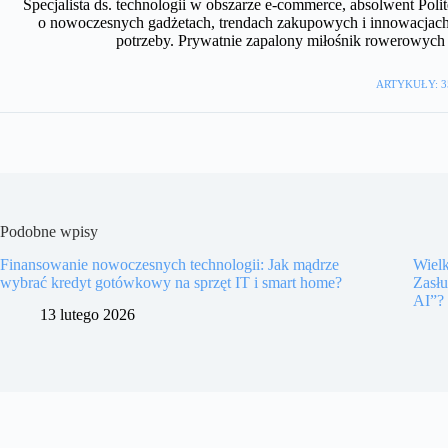
Specjalista ds. technologii w obszarze e-commerce, absolwent Polit
o nowoczesnych gadżetach, trendach zakupowych i innowacjach
potrzeby. Prywatnie zapalony miłośnik rowerowyc
ARTYKUŁY: 3
Podobne wpisy
Finansowanie nowoczesnych technologii: Jak mądrze
Wiel
wybrać kredyt gotówkowy na sprzęt IT i smart home?
Zasł
AI”?
13 lutego 2026