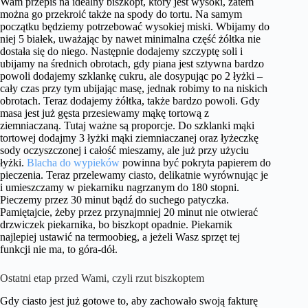
Wam przepis na idealny biszkopt, który jest wysoki, zatem
można go przekroić także na spody do tortu. Na samym
początku będziemy potrzebować wysokiej miski. Wbijamy do
niej 5 białek, uważając by nawet minimalna część żółtka nie
dostała się do niego. Następnie dodajemy szczyptę soli i
ubijamy na średnich obrotach, gdy piana jest sztywna bardzo
powoli dodajemy szklankę cukru, ale dosypując po 2 łyżki –
cały czas przy tym ubijając masę, jednak robimy to na niskich
obrotach. Teraz dodajemy żółtka, także bardzo powoli. Gdy
masa jest już gęsta przesiewamy mąkę tortową z
ziemniaczaną. Tutaj ważne są proporcje. Do szklanki mąki
tortowej dodajmy 3 łyżki mąki ziemniaczanej oraz łyżeczkę
sody oczyszczonej i całość mieszamy, ale już przy użyciu
łyżki.
Blacha do wypieków
powinna być pokryta papierem do
pieczenia. Teraz przelewamy ciasto, delikatnie wyrównując je
i umieszczamy w piekarniku nagrzanym do 180 stopni.
Pieczemy przez 30 minut bądź do suchego patyczka.
Pamiętajcie, żeby przez przynajmniej 20 minut nie otwierać
drzwiczek piekarnika, bo biszkopt opadnie. Piekarnik
najlepiej ustawić na termoobieg, a jeżeli Wasz sprzęt tej
funkcji nie ma, to góra-dół.
Ostatni etap przed Wami, czyli rzut biszkoptem
Gdy ciasto jest już gotowe to, aby zachowało swoją fakturę