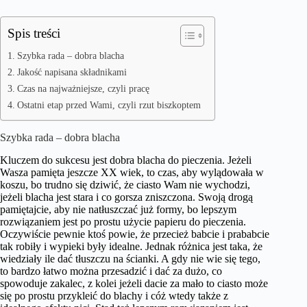
Spis treści
Szybka rada – dobra blacha
Jakość napisana składnikami
Czas na najważniejsze, czyli pracę
Ostatni etap przed Wami, czyli rzut biszkoptem
Szybka rada – dobra blacha
Kluczem do sukcesu jest dobra blacha do pieczenia. Jeżeli
Wasza pamięta jeszcze XX wiek, to czas, aby wylądowała w
koszu, bo trudno się dziwić, że ciasto Wam nie wychodzi,
jeżeli blacha jest stara i co gorsza zniszczona. Swoją drogą
pamiętajcie, aby nie natłuszczać już formy, bo lepszym
rozwiązaniem jest po prostu użycie papieru do pieczenia.
Oczywiście pewnie ktoś powie, że przecież babcie i prababcie
tak robiły i wypieki były idealne. Jednak różnica jest taka, że
wiedziały ile dać tłuszczu na ścianki. A gdy nie wie się tego,
to bardzo łatwo można przesadzić i dać za dużo, co
spowoduje zakalec, z kolei jeżeli dacie za mało to ciasto może
się po prostu przykleić do blachy i cóż wtedy także z