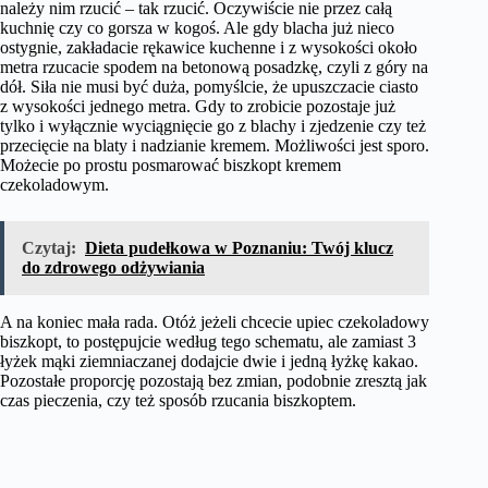
należy nim rzucić – tak rzucić. Oczywiście nie przez całą
kuchnię czy co gorsza w kogoś. Ale gdy blacha już nieco
ostygnie, zakładacie rękawice kuchenne i z wysokości około
metra rzucacie spodem na betonową posadzkę, czyli z góry na
dół. Siła nie musi być duża, pomyślcie, że upuszczacie ciasto
z wysokości jednego metra. Gdy to zrobicie pozostaje już
tylko i wyłącznie wyciągnięcie go z blachy i zjedzenie czy też
przecięcie na blaty i nadzianie kremem. Możliwości jest sporo.
Możecie po prostu posmarować biszkopt kremem
czekoladowym.
Czytaj:
Dieta pudełkowa w Poznaniu: Twój klucz
do zdrowego odżywiania
A na koniec mała rada. Otóż jeżeli chcecie upiec czekoladowy
biszkopt, to postępujcie według tego schematu, ale zamiast 3
łyżek mąki ziemniaczanej dodajcie dwie i jedną łyżkę kakao.
Pozostałe proporcję pozostają bez zmian, podobnie zresztą jak
czas pieczenia, czy też sposób rzucania biszkoptem.