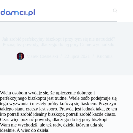
Przejdź
do
treści
Jak zrobić perfekcyjny biszkopt i przy tym się nie natrudzić?
Poznaj też powody, dlaczego do tej pory Ci nie wychodziło
Marek Ciesielski
22 lipca 2021
Kuchnia
Wielu osobom wydaje się, że upieczenie dobrego i
perfekcyjnego biszkoptu jest trudne. Wiele osób podejmuje się
tego wyzwania i niestety próby kończą się fiaskiem. Przyczyn
takiego stanu rzeczy jest sporo. Prawda jest jednak taka, że ten
kto potrafi zrobić idealny biszkopt, potrafi zrobić każde ciasto.
Czas więc poznać powody, dlaczego do tej pory biszkopt
Wam nie wychodził, ale też rady, dzięki którym uda się
idealnie. A wiec do dzieła!