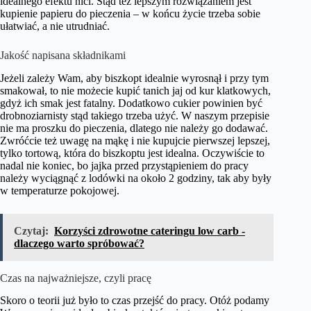
idealnego efektu nici. Stąd też lepszym rozwiązaniem jest
kupienie papieru do pieczenia – w końcu życie trzeba sobie
ułatwiać, a nie utrudniać.
Jakość napisana składnikami
Jeżeli zależy Wam, aby biszkopt idealnie wyrosnął i przy tym
smakował, to nie możecie kupić tanich jaj od kur klatkowych,
gdyż ich smak jest fatalny. Dodatkowo cukier powinien być
drobnoziarnisty stąd takiego trzeba użyć. W naszym przepisie
nie ma proszku do pieczenia, dlatego nie należy go dodawać.
Zwróćcie też uwagę na mąkę i nie kupujcie pierwszej lepszej,
tylko tortową, która do biszkoptu jest idealna. Oczywiście to
nadal nie koniec, bo jajka przed przystąpieniem do pracy
należy wyciągnąć z lodówki na około 2 godziny, tak aby były
w temperaturze pokojowej.
Czytaj:
Korzyści zdrowotne cateringu low carb -
dlaczego warto spróbować?
Czas na najważniejsze, czyli pracę
Skoro o teorii już było to czas przejść do pracy. Otóż podamy