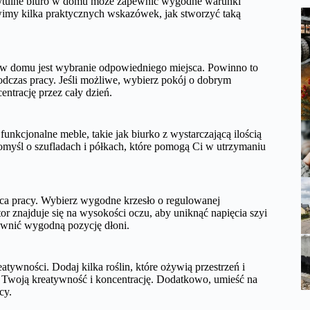
rzytulne biuro w domu może zapewnić wygodne warunki
wimy kilka praktycznych wskazówek, jak stworzyć taką
 w domu jest wybranie odpowiedniego miejsca. Powinno to
odczas pracy. Jeśli możliwe, wybierz pokój o dobrym
ntrację przez cały dzień.
funkcjonalne meble, takie jak biurko z wystarczającą ilością
omyśl o szufladach i półkach, które pomogą Ci w utrzymaniu
ca pracy. Wybierz wygodne krzesło o regulowanej
or znajduje się na wysokości oczu, aby uniknąć napięcia szyi
ewnić wygodną pozycję dłoni.
tywności. Dodaj kilka roślin, które ożywią przestrzeń i
ą Twoją kreatywność i koncentrację. Dodatkowo, umieść na
cy.