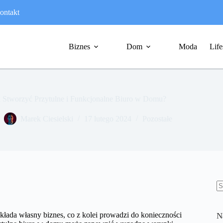
ontakt
Biznes
Dom
Moda
Life
k Stworzyć Przytulne i Funkcjonalne Biuro w Domu?
Marek Ciesielski
17 lutego 2024
Pozostałe
B
w
akłada własny biznes, co z kolei prowadzi do konieczności
N