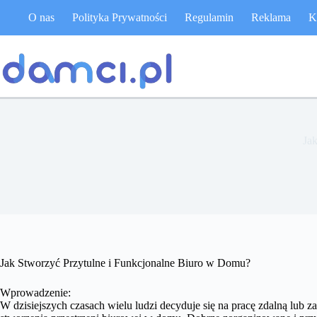
Przejdź
O nas
Polityka Prywatności
Regulamin
Reklama
K
do
treści
Ja
Jak Stworzyć Przytulne i Funkcjonalne Biuro w Domu?
Wprowadzenie:
W dzisiejszych czasach wielu ludzi decyduje się na pracę zdalną lub z