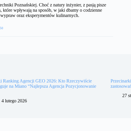
echniki Poznańskiej. Choć z natury inżynier, z pasją pisze
, które wpływają na sposób, w jaki dbamy o codzienne
h wypraw oraz eksperymentów kulinarnych.
50
ki Ranking Agencji GEO 2026: Kto Rzeczywiście
Przecinark
uguje na Miano “Najlepsza Agencja Pozycjonowanie
zastosowa
27 s
4 lutego 2026