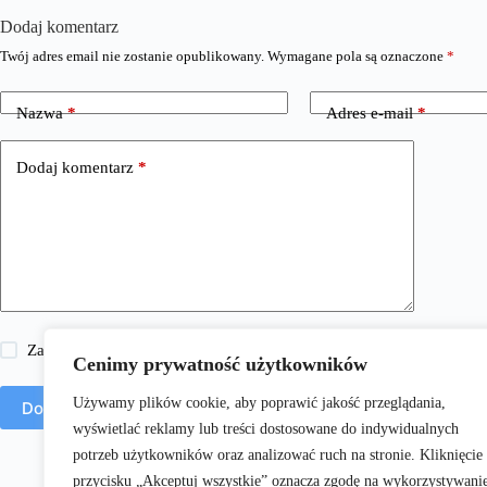
Dodaj komentarz
Twój adres email nie zostanie opublikowany.
Wymagane pola są oznaczone
*
Nazwa
*
Adres e-mail
*
Dodaj komentarz
*
Zapisz moje imię i nazwisko, adres e-mail i stronę internetową w 
Cenimy prywatność użytkowników
Używamy plików cookie, aby poprawić jakość przeglądania,
Dodaj komentarz
wyświetlać reklamy lub treści dostosowane do indywidualnych
potrzeb użytkowników oraz analizować ruch na stronie. Kliknięcie
przycisku „Akceptuj wszystkie” oznacza zgodę na wykorzystywani