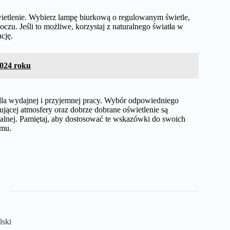
etlenie. Wybierz lampę biurkową o regulowanym świetle,
zu. Jeśli to możliwe, korzystaj z naturalnego światła w
cję.
2024 roku
dla wydajnej i przyjemnej pracy. Wybór odpowiedniego
rującej atmosfery oraz dobrze dobrane oświetlenie są
alnej. Pamiętaj, aby dostosować te wskazówki do swoich
omu.
lski