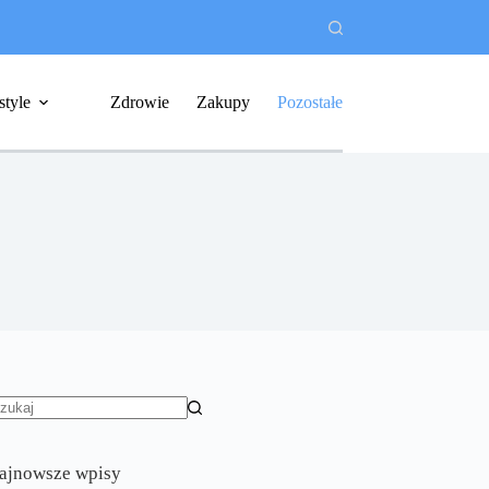
style
Zdrowie
Zakupy
Pozostałe
rak
yników
ajnowsze wpisy