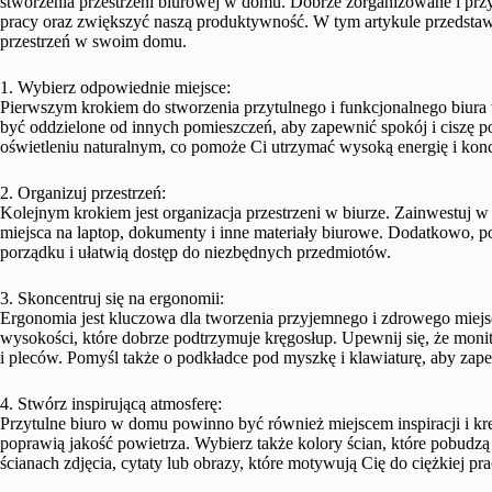
stworzenia przestrzeni biurowej w domu. Dobrze zorganizowane i p
pracy oraz zwiększyć naszą produktywność. W tym artykule przedsta
przestrzeń w swoim domu.
1. Wybierz odpowiednie miejsce:
Pierwszym krokiem do stworzenia przytulnego i funkcjonalnego biura
być oddzielone od innych pomieszczeń, aby zapewnić spokój i ciszę p
oświetleniu naturalnym, co pomoże Ci utrzymać wysoką energię i konce
2. Organizuj przestrzeń:
Kolejnym krokiem jest organizacja przestrzeni w biurze. Zainwestuj w 
miejsca na laptop, dokumenty i inne materiały biurowe. Dodatkowo, p
porządku i ułatwią dostęp do niezbędnych przedmiotów.
3. Skoncentruj się na ergonomii:
Ergonomia jest kluczowa dla tworzenia przyjemnego i zdrowego miejs
wysokości, które dobrze podtrzymuje kręgosłup. Upewnij się, że monit
i pleców. Pomyśl także o podkładce pod myszkę i klawiaturę, aby zap
4. Stwórz inspirującą atmosferę:
Przytulne biuro w domu powinno być również miejscem inspiracji i krea
poprawią jakość powietrza. Wybierz także kolory ścian, które pobudz
ścianach zdjęcia, cytaty lub obrazy, które motywują Cię do ciężkiej pra