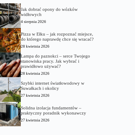
Jak dobrać opony do wózków
widłowych
4 sierpnia 2026
Pizza w Ełku – jak rozpoznać miejsce,
do którego naprawdę chce się wracać?
28 kwietnia 2026
Lampa do paznokci – serce Twojego
stanowiska pracy. Jak wybrać i
prawidłowo używać?
28 kwietnia 2026
Szybki internet światłowodowy w
Suwałkach i okolicy
27 kwietnia 2026
Solidna izolacja fundamentów –
praktyczny poradnik wykonawczy
27 kwietnia 2026