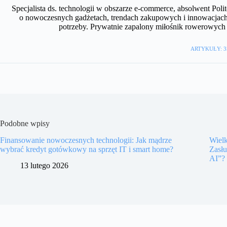
Specjalista ds. technologii w obszarze e-commerce, absolwent Polit
o nowoczesnych gadżetach, trendach zakupowych i innowacjach
potrzeby. Prywatnie zapalony miłośnik rowerowyc
ARTYKUŁY: 3
Podobne wpisy
Finansowanie nowoczesnych technologii: Jak mądrze
Wiel
wybrać kredyt gotówkowy na sprzęt IT i smart home?
Zasł
AI”?
13 lutego 2026