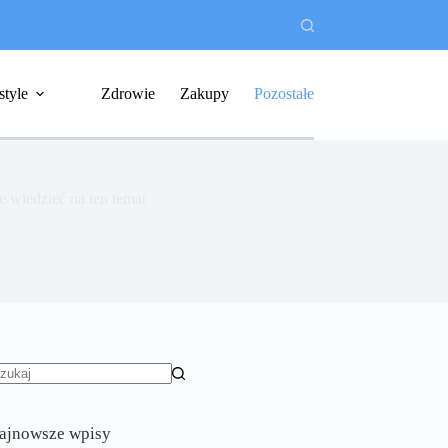
style
Zdrowie
Zakupy
Pozostałe
e wiedzieć na ten temat
rak
yników
ajnowsze wpisy