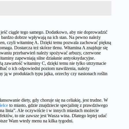
 jeść ciągle tego samego. Dodatkowo, aby nie doprowadzić
y bardzo dobrze wpływają na ich stan. Na pewno należy
en, czyli witaminę A. Dzięki temu pozwala zachować piękną
omaga. Dostarcza też skórze tlenu. Witamina A znajduje się
tawaniu przebarwień należy spożywać arbuzy, czerwone
itaminy zapewniają silne działanie antyoksydacyjne.
żą zawartość witaminy C, dzięki temu nie tylko utrzymacie
adbać o ich odpowiedni poziom nawilżenia, należy
 ją w produktach typu jajka, orzechy czy nasionach roślin
nsowanie diety, gdy choruje się na celiakię, jest trudne. W
ielce
to miasto, gdzie znajdziecie specjalistę z prawdziwego
a linia”. Ale oczywiście i w innych miastach możecie
 efektów, to nie zawsze jest Wasza wina. Dlatego lepiej udać
zpisze Wam wtedy menu na kilka tygodni.