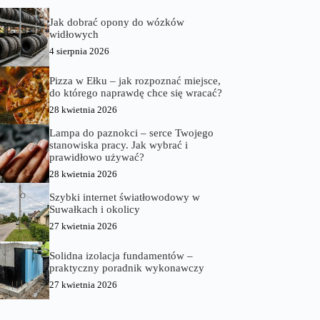
Jak dobrać opony do wózków
widłowych
4 sierpnia 2026
Pizza w Ełku – jak rozpoznać miejsce,
do którego naprawdę chce się wracać?
28 kwietnia 2026
Lampa do paznokci – serce Twojego
stanowiska pracy. Jak wybrać i
prawidłowo używać?
28 kwietnia 2026
Szybki internet światłowodowy w
Suwałkach i okolicy
27 kwietnia 2026
Solidna izolacja fundamentów –
praktyczny poradnik wykonawczy
27 kwietnia 2026