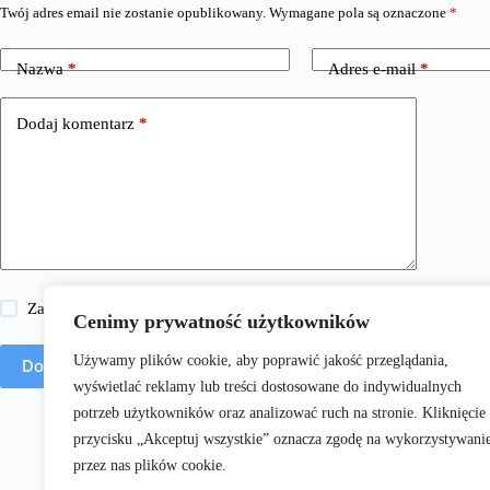
Twój adres email nie zostanie opublikowany.
Wymagane pola są oznaczone
*
Nazwa
*
Adres e-mail
*
Dodaj komentarz
*
Zapisz moje imię i nazwisko, adres e-mail i stronę internetową w 
Cenimy prywatność użytkowników
Używamy plików cookie, aby poprawić jakość przeglądania,
Dodaj komentarz
wyświetlać reklamy lub treści dostosowane do indywidualnych
potrzeb użytkowników oraz analizować ruch na stronie. Kliknięcie
przycisku „Akceptuj wszystkie” oznacza zgodę na wykorzystywani
przez nas plików cookie.