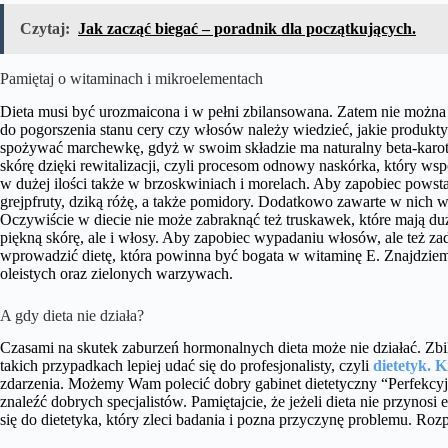
Czytaj:
Jak zacząć biegać – poradnik dla początkujących.
Pamiętaj o witaminach i mikroelementach
Dieta musi być urozmaicona i w pełni zbilansowana. Zatem nie można
do pogorszenia stanu cery czy włosów należy wiedzieć, jakie produkt
spożywać marchewkę, gdyż w swoim składzie ma naturalny beta-karot
skórę dzięki rewitalizacji, czyli procesom odnowy naskórka, który wsp
w dużej ilości także w brzoskwiniach i morelach. Aby zapobiec pows
grejpfruty, dziką różę, a także pomidory. Dodatkowo zawarte w nich w
Oczywiście w diecie nie może zabraknąć też truskawek, które mają du
piękną skórę, ale i włosy. Aby zapobiec wypadaniu włosów, ale też z
wprowadzić dietę, która powinna być bogata w witaminę E. Znajdziemy
oleistych oraz zielonych warzywach.
A gdy dieta nie działa?
Czasami na skutek zaburzeń hormonalnych dieta może nie działać. Zbila
takich przypadkach lepiej udać się do profesjonalisty, czyli
dietetyk. K
zdarzenia. Możemy Wam polecić dobry gabinet dietetyczny “Perfekcyjn
znaleźć dobrych specjalistów. Pamiętajcie, że jeżeli dieta nie przynosi
się do dietetyka, który zleci badania i pozna przyczynę problemu. Ro