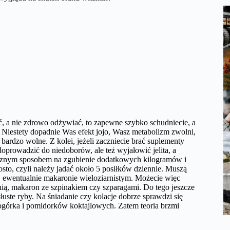
zić, a nie zdrowo odżywiać, to zapewne szybko schudniecie, a
. Niestety dopadnie Was efekt jojo, Wasz metabolizm zwolni,
bardzo wolne. Z kolei, jeżeli zaczniecie brać suplementy
doprowadzić do niedoborów, ale też wyjałowić jelita, a
tecznym sposobem na zgubienie dodatkowych kilogramów i
osto, czyli należy jadać około 5 posiłków dziennie. Muszą
u, ewentualnie makaronie wieloziarnistym. Możecie więc
ią, makaron ze szpinakiem czy szparagami. Do tego jeszcze
tłuste ryby. Na śniadanie czy kolacje dobrze sprawdzi się
 ogórka i pomidorków koktajlowych. Zatem teoria brzmi