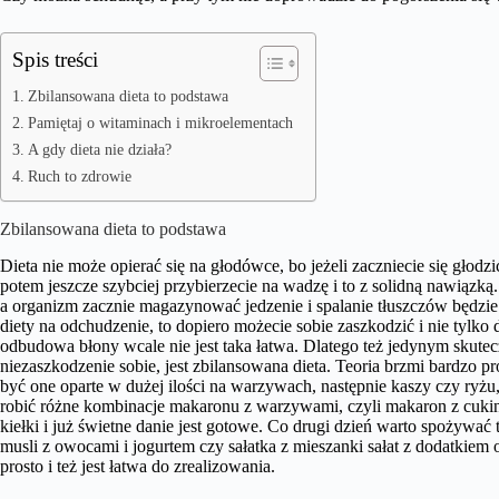
Spis treści
Zbilansowana dieta to podstawa
Pamiętaj o witaminach i mikroelementach
A gdy dieta nie działa?
Ruch to zdrowie
Zbilansowana dieta to podstawa
Dieta nie może opierać się na głodówce, bo jeżeli zaczniecie się głod
potem jeszcze szybciej przybierzecie na wadzę i to z solidną nawiązką
a organizm zacznie magazynować jedzenie i spalanie tłuszczów będzie 
diety na odchudzenie, to dopiero możecie sobie zaszkodzić i nie tylko 
odbudowa błony wcale nie jest taka łatwa. Dlatego też jedynym sku
niezaszkodzenie sobie, jest zbilansowana dieta. Teoria brzmi bardzo pr
być one oparte w dużej ilości na warzywach, następnie kaszy czy ryż
robić różne kombinacje makaronu z warzywami, czyli makaron z cukin
kiełki i już świetne danie jest gotowe. Co drugi dzień warto spożywać 
musli z owocami i jogurtem czy sałatka z mieszanki sałat z dodatkiem
prosto i też jest łatwa do zrealizowania.