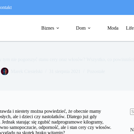
ontakt
Biznes
Dom
Moda
Life
y tym nie pogorszyć stanu cery oraz włosów? Wszystko, co powinniści
Marek Ciesielski
31 sierpnia 2021
Pozostałe
o prawda i niestety można powiedzieć, że obecnie mamy
łych, ale i dzieci czy nastolatków. Dlatego już gdy
B
 Jednak starając się zgubić nadprogramowe kilogramy,
w
ówno samopoczucie, odporność, ale i stan cery czy włosów.
N
wyglądu na skutek braku witamin?