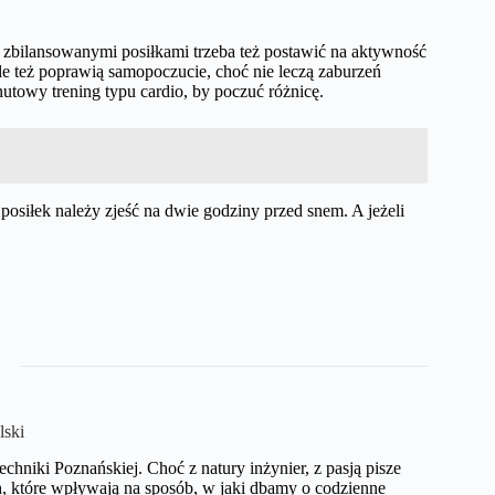
a zbilansowanymi posiłkami trzeba też postawić na aktywność
le też poprawią samopoczucie, choć nie leczą zaburzeń
nutowy trening typu cardio, by poczuć różnicę.
 posiłek należy zjeść na dwie godziny przed snem. A jeżeli
lski
echniki Poznańskiej. Choć z natury inżynier, z pasją pisze
, które wpływają na sposób, w jaki dbamy o codzienne