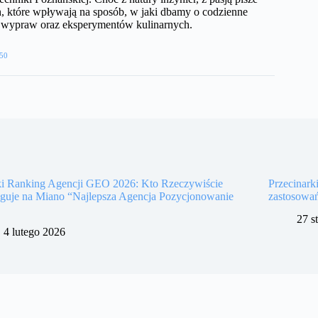
, które wpływają na sposób, w jaki dbamy o codzienne
h wypraw oraz eksperymentów kulinarnych.
50
ki Ranking Agencji GEO 2026: Kto Rzeczywiście
Przecinark
uguje na Miano “Najlepsza Agencja Pozycjonowanie
zastosowa
27 s
4 lutego 2026