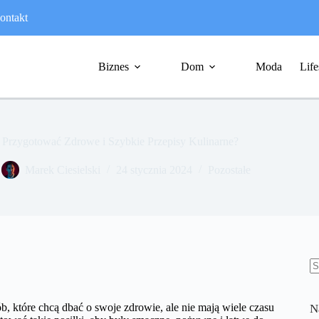
ontakt
Biznes
Dom
Moda
Life
 Przygotować Zdrowe i Szybkie Przepisy Kulinarne?
Marek Ciesielski
24 stycznia 2024
Pozostałe
B
w
b, które chcą dbać o swoje zdrowie, ale nie mają wiele czasu
N