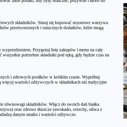
wać takie posiłki, aby były smaczne, pożywne i łatwe do
ściowych składników. Staraj się kupować sezonowe warzywa
któw przetworzonych i sztucznych dodatków, które mogą
 z wyprzedzeniem. Przygotuj listę zakupów i menu na cały
 wszystkie potrzebne składniki pod ręką, gdy będzie czas na
nych i zdrowych posiłków w krótkim czasie. Wypróbuj
ą więcej wartości odżywczych w składnikach niż tradycyjne
ie równowagi składników. Włącz do swoich dań białka
arzywa) oraz zdrowe tłuszcze (awokado, orzechy, oliwa z
 nadadzą danym smaku i wartości odżywcze.