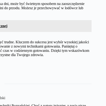
ilka dni, może być świetnym sposobem na zaoszczędzenie
 dni do przodu. Możesz je przechowywać w lodówce lub
cznej
yć trudne. Kluczem do sukcesu jest wybór wysokiej jakości
owanie z nowymi technikami gotowania. Pamiętaj o
zić czas w codziennym gotowaniu. Dzięki tym wskazówkom
rzystne dla Twojego zdrowia.
lski
echniki Poznańskiej. Choć z natury inżynier, z pasją pisze