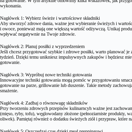
na gotowanie. W tym artykule omówimy kilka wskazówek, jak przygoto
wykonania.
Nagłówek 1: Wybierz świeże i wartościowe składniki
Aby stworzyć zdrowe dania, ważne jest wybieranie świeżych i warto
i owoce, ponieważ mają one większą wartość odżywczą. Unikaj produ
wpływać negatywnie na Twoje zdrowie.
Nagłówek 2: Planuj posiłki z wyprzedzeniem
Jeśli chcesz przygotować szybkie i zdrowe posiłki, warto planować je
tydzień. Dzięki temu unikniesz impulsywnych zakupów i będziesz mieć
gotowanie.
Nagłówek 3: Wypróbuj nowe techniki gotowania
Innowacyjne techniki gotowania mogą pomóc w przygotowaniu smacz
gotowanie na parze, grillowanie lub duszenie. Takie metody zachowuj
smażenie.
Nagłówek 4: Zadbaj o równowagę składników
Przy tworzeniu zdrowych przepisów kulinarncyh ważne jest zachowan
(mięso, ryby, tofu), węglowodany złożone (pełnoziarniste produkty, w
oliwek). Pamiętaj również o dodatku świeżych ziół i przypraw, które
Nagłówek 5: Oszczędzaj czas dzięki meal preppingowi