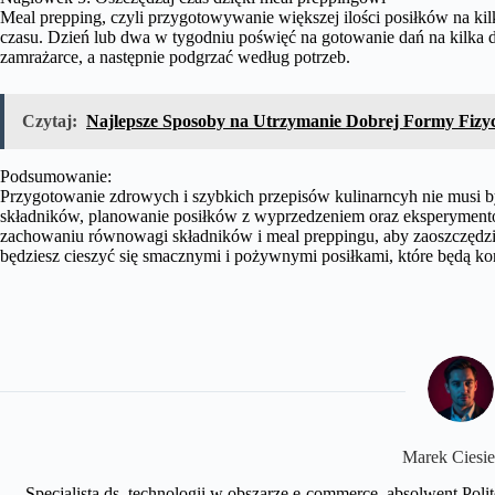
Meal prepping, czyli przygotowywanie większej ilości posiłków na k
czasu. Dzień lub dwa w tygodniu poświęć na gotowanie dań na kilka
zamrażarce, a następnie podgrzać według potrzeb.
Czytaj:
Najlepsze Sposoby na Utrzymanie Dobrej Formy Fizy
Podsumowanie:
Przygotowanie zdrowych i szybkich przepisów kulinarncyh nie musi b
składników, planowanie posiłków z wyprzedzeniem oraz eksperyment
zachowaniu równowagi składników i meal preppingu, aby zaoszczęd
będziesz cieszyć się smacznymi i pożywnymi posiłkami, które będą ko
Marek Ciesie
Specjalista ds. technologii w obszarze e-commerce, absolwent Polit