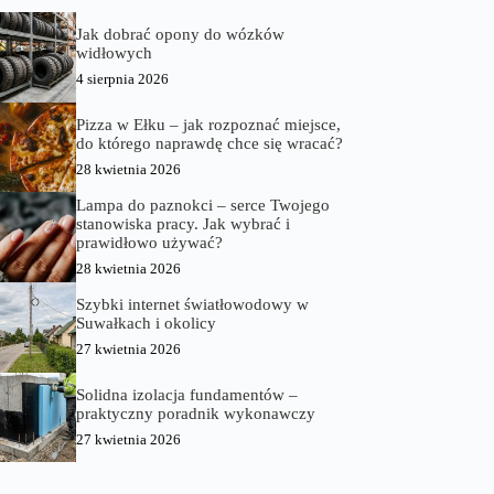
Jak dobrać opony do wózków
widłowych
4 sierpnia 2026
Pizza w Ełku – jak rozpoznać miejsce,
do którego naprawdę chce się wracać?
28 kwietnia 2026
Lampa do paznokci – serce Twojego
stanowiska pracy. Jak wybrać i
prawidłowo używać?
28 kwietnia 2026
Szybki internet światłowodowy w
Suwałkach i okolicy
27 kwietnia 2026
Solidna izolacja fundamentów –
praktyczny poradnik wykonawczy
27 kwietnia 2026