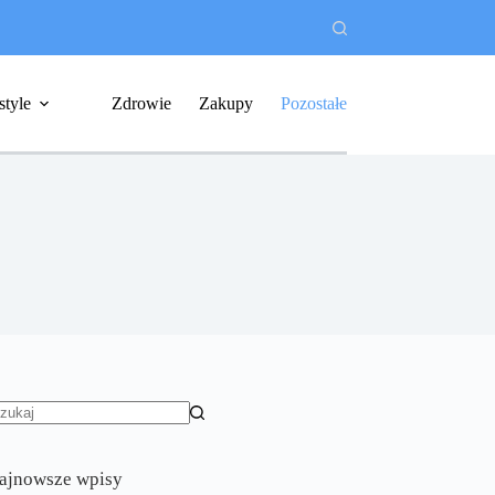
style
Zdrowie
Zakupy
Pozostałe
rak
yników
ajnowsze wpisy