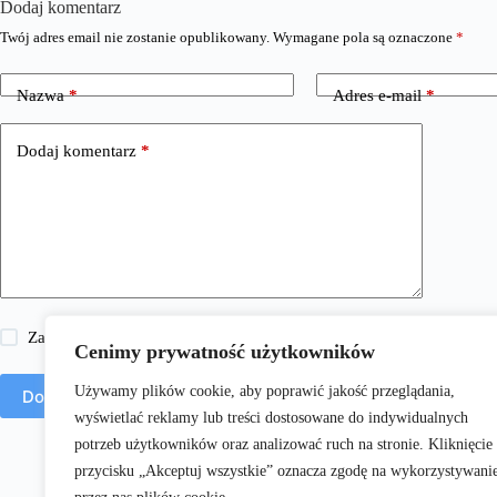
Dodaj komentarz
Twój adres email nie zostanie opublikowany.
Wymagane pola są oznaczone
*
Nazwa
*
Adres e-mail
*
Dodaj komentarz
*
Zapisz moje imię i nazwisko, adres e-mail i stronę internetową w 
Cenimy prywatność użytkowników
Używamy plików cookie, aby poprawić jakość przeglądania,
Dodaj komentarz
wyświetlać reklamy lub treści dostosowane do indywidualnych
potrzeb użytkowników oraz analizować ruch na stronie. Kliknięcie
przycisku „Akceptuj wszystkie” oznacza zgodę na wykorzystywani