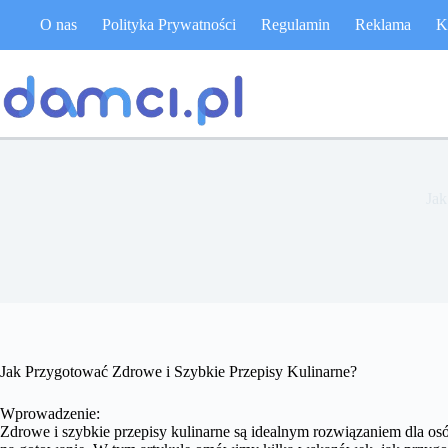
Przejdź
O nas
Polityka Prywatności
Regulamin
Reklama
K
do
treści
Jak
Jak Przygotować Zdrowe i Szybkie Przepisy Kulinarne?
Wprowadzenie:
Zdrowe i szybkie przepisy kulinarne są idealnym rozwiązaniem dla osó