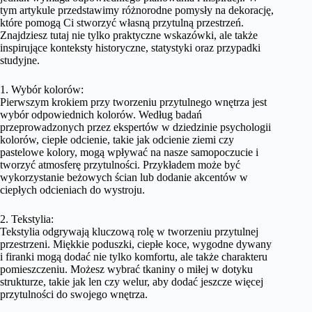
tym artykule przedstawimy różnorodne pomysły na dekorację,
które pomogą Ci stworzyć własną przytulną przestrzeń.
Znajdziesz tutaj nie tylko praktyczne wskazówki, ale także
inspirujące konteksty historyczne, statystyki oraz przypadki
studyjne.
1. Wybór kolorów:
Pierwszym krokiem przy tworzeniu przytulnego wnętrza jest
wybór odpowiednich kolorów. Według badań
przeprowadzonych przez ekspertów w dziedzinie psychologii
kolorów, ciepłe odcienie, takie jak odcienie ziemi czy
pastelowe kolory, mogą wpływać na nasze samopoczucie i
tworzyć atmosferę przytulności. Przykładem może być
wykorzystanie beżowych ścian lub dodanie akcentów w
ciepłych odcieniach do wystroju.
2. Tekstylia:
Tekstylia odgrywają kluczową rolę w tworzeniu przytulnej
przestrzeni. Miękkie poduszki, ciepłe koce, wygodne dywany
i firanki mogą dodać nie tylko komfortu, ale także charakteru
pomieszczeniu. Możesz wybrać tkaniny o miłej w dotyku
strukturze, takie jak len czy welur, aby dodać jeszcze więcej
przytulności do swojego wnętrza.