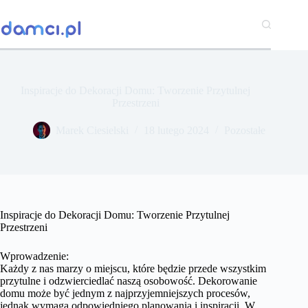
Przejdź
do
treści
Inspiracje do Dekoracji Domu: Tworzenie Przytulnej
Przestrzeni
Marek Ciesielski
18 lutego 2024
Pozostałe
Inspiracje do Dekoracji Domu: Tworzenie Przytulnej
Przestrzeni
Wprowadzenie:
Każdy z nas marzy o miejscu, które będzie przede wszystkim
przytulne i odzwierciedlać naszą osobowość. Dekorowanie
domu może być jednym z najprzyjemniejszych procesów,
jednak wymaga odpowiedniego planowania i inspiracji. W