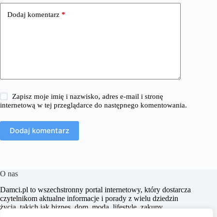
Dodaj komentarz
*
Zapisz moje imię i nazwisko, adres e-mail i stronę
internetową w tej przeglądarce do następnego komentowania.
Dodaj komentarz
O nas
​Damci.pl to wszechstronny portal internetowy, który dostarcza
czytelnikom aktualne informacje i porady z wielu dziedzin
życia, takich jak biznes, dom, moda, lifestyle, zakupy,
zdrowie, edukacja, prawo, sport i świat. Naszym celem jest