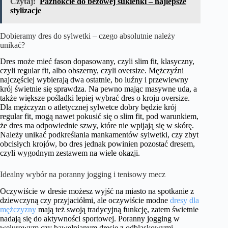
Czytaj:
Paznokcie do beżowej sukienki – najlepsze
stylizacje
Dobieramy dres do sylwetki – czego absolutnie należy
unikać?
Dres może mieć fason dopasowany, czyli slim fit, klasyczny,
czyli regular fit, albo obszerny, czyli oversize. Mężczyźni
najczęściej wybierają dwa ostatnie, bo luźny i przewiewny
krój świetnie się sprawdza. Na pewno mając masywne uda, a
także większe pośladki lepiej wybrać dres o kroju oversize.
Dla mężczyzn o atletycznej sylwetce dobry będzie krój
regular fit, mogą nawet pokusić się o slim fit, pod warunkiem,
że dres ma odpowiednie szwy, które nie wpijają się w skórę.
Należy unikać podkreślania mankamentów sylwetki, czy zbyt
obcisłych krojów, bo dres jednak powinien pozostać dresem,
czyli wygodnym zestawem na wiele okazji.
Idealny wybór na poranny jogging i tenisowy mecz
Oczywiście w dresie możesz wyjść na miasto na spotkanie z
dziewczyną czy przyjaciółmi, ale oczywiście modne
dresy dla
mężczyzny
mają też swoją tradycyjną funkcję, zatem świetnie
nadają się do aktywności sportowej. Poranny jogging w
welurowym czy bawełnianym dresie z odblaskowymi