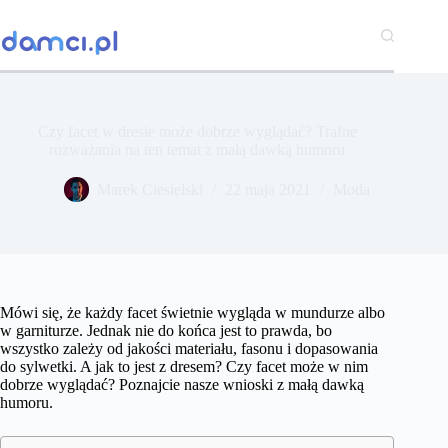
Przejdź
do
treści
Czy facet w dresie może dobrze wyglądać? Trafne
rozważania na ten temat z małą dawką humoru
Marek Ciesielski
22 maja 2021
Moda
Mówi się, że każdy facet świetnie wygląda w mundurze albo
w garniturze. Jednak nie do końca jest to prawda, bo
wszystko zależy od jakości materiału, fasonu i dopasowania
do sylwetki. A jak to jest z dresem? Czy facet może w nim
dobrze wyglądać? Poznajcie nasze wnioski z małą dawką
humoru.