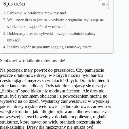
Spis treści
Sebixowi w ortalionie mówimy nie!
Welurowy dres to jest to – wybierz oryginalną stylizację na
spotkanie z przyjaciółmi w mieście!
Dobieramy dres do sylwetki – czego absolutnie należy
unikać?
Idealny wybór na poranny jogging i tenisowy mecz
Sebixowi w ortalionie mówimy nie!
Na początek mały powrót do przeszłości. Czy pamiętacie
jeszcze ortalionowe dresy, w których można było bardzo
często oglądać mężczyzn w latach 90-tych. Do nich ubierali
złote łańcuchy i adidasy. Dziś taki dres kojarzy się raczej z
„Sebixem” spod bloku niż modnym facetem. Ale dres nie
musi być synonimem obciachu i z powodzeniem można go
wybierać na co dzień. Wystarczy zainwestować w wysokiej
jakości dresy męskie welurowe – jednokolorowe, zarówno w
wersji z krótkimi, jak i długimi rękawami albo wykonane z
najwyższej jakości bawełny z dodatkiem poliestru, o gładiej
strukturze, które nawet po wielu praniach prezentują się
nieskazitelnie. Dresy dla mężczyzny nie muszą być