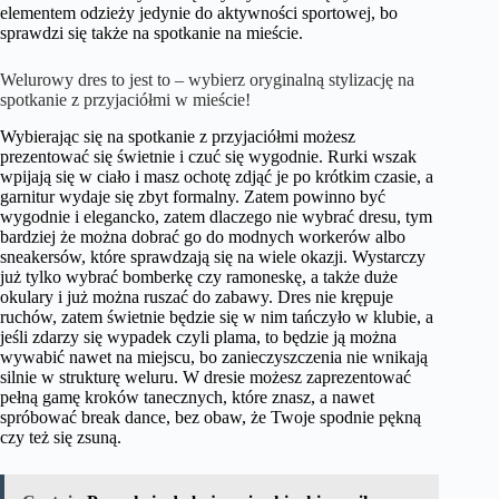
elementem odzieży jedynie do aktywności sportowej, bo
sprawdzi się także na spotkanie na mieście.
Welurowy dres to jest to – wybierz oryginalną stylizację na
spotkanie z przyjaciółmi w mieście!
Wybierając się na spotkanie z przyjaciółmi możesz
prezentować się świetnie i czuć się wygodnie. Rurki wszak
wpijają się w ciało i masz ochotę zdjąć je po krótkim czasie, a
garnitur wydaje się zbyt formalny. Zatem powinno być
wygodnie i elegancko, zatem dlaczego nie wybrać dresu, tym
bardziej że można dobrać go do modnych workerów albo
sneakersów, które sprawdzają się na wiele okazji. Wystarczy
już tylko wybrać bomberkę czy ramoneskę, a także duże
okulary i już można ruszać do zabawy. Dres nie krępuje
ruchów, zatem świetnie będzie się w nim tańczyło w klubie, a
jeśli zdarzy się wypadek czyli plama, to będzie ją można
wywabić nawet na miejscu, bo zanieczyszczenia nie wnikają
silnie w strukturę weluru. W dresie możesz zaprezentować
pełną gamę kroków tanecznych, które znasz, a nawet
spróbować break dance, bez obaw, że Twoje spodnie pękną
czy też się zsuną.