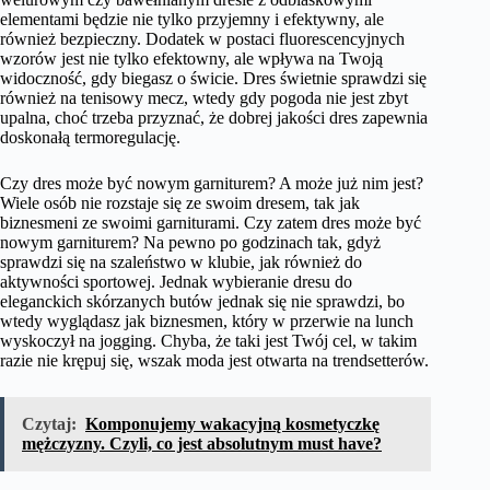
elementami będzie nie tylko przyjemny i efektywny, ale
również bezpieczny. Dodatek w postaci fluorescencyjnych
wzorów jest nie tylko efektowny, ale wpływa na Twoją
widoczność, gdy biegasz o świcie. Dres świetnie sprawdzi się
również na tenisowy mecz, wtedy gdy pogoda nie jest zbyt
upalna, choć trzeba przyznać, że dobrej jakości dres zapewnia
doskonałą termoregulację.
Czy dres może być nowym garniturem? A może już nim jest?
Wiele osób nie rozstaje się ze swoim dresem, tak jak
biznesmeni ze swoimi garniturami. Czy zatem dres może być
nowym garniturem? Na pewno po godzinach tak, gdyż
sprawdzi się na szaleństwo w klubie, jak również do
aktywności sportowej. Jednak wybieranie dresu do
eleganckich skórzanych butów jednak się nie sprawdzi, bo
wtedy wyglądasz jak biznesmen, który w przerwie na lunch
wyskoczył na jogging. Chyba, że taki jest Twój cel, w takim
razie nie krępuj się, wszak moda jest otwarta na trendsetterów.
Czytaj:
Komponujemy wakacyjną kosmetyczkę
mężczyzny. Czyli, co jest absolutnym must have?